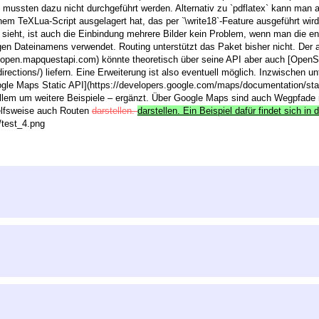
n mussten dazu nicht durchgeführt werden. Alternativ zu `pdflatex` kann man a
inem TeXLua-Script ausgelagert hat, das per `\write18`-Feature ausgeführt wird
ieht, ist auch die Einbindung mehrere Bilder kein Problem, wenn man die en
en Dateinamens verwendet. Routing unterstützt das Paket bisher nicht. Der a
/open.mapquestapi.com) könnte theoretisch über seine API aber auch [OpenS
rections/) liefern. Eine Erweiterung ist also eventuell möglich. Inzwischen un
le Maps Static API](https://developers.google.com/maps/documentation/static
allem um weitere Beispiele – ergänzt. Über Google Maps sind auch Wegpfade 
elfsweise auch Routen
darstellen.
darstellen. Ein Beispiel dafür findet sich in 
s/test_4.png