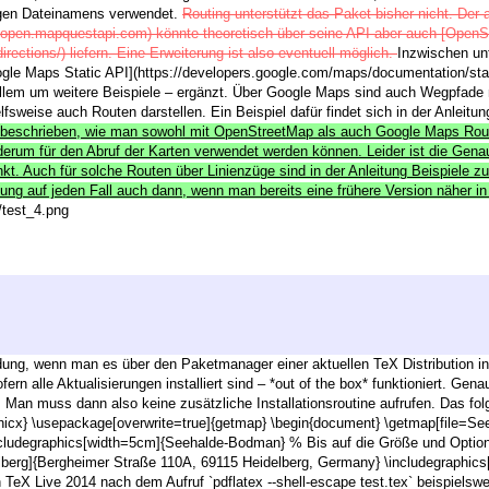
igen Dateinamens verwendet.
Routing unterstützt das Paket bisher nicht. Der 
/open.mapquestapi.com) könnte theoretisch über seine API aber auch [OpenS
rections/) liefern. Eine Erweiterung ist also eventuell möglich.
Inzwischen unt
le Maps Static API](https://developers.google.com/maps/documentation/static
allem um weitere Beispiele – ergänzt. Über Google Maps sind auch Wegpfade 
sweise auch Routen darstellen. Ein Beispiel dafür findet sich in der Anleitu
ng beschrieben, wie man sowohl mit OpenStreetMap als auch Google Maps Route
rum für den Abruf der Karten verwendet werden können. Leider ist die Genau
. Auch für solche Routen über Linienzüge sind in der Anleitung Beispiele zu 
leitung auf jeden Fall auch dann, wenn man bereits eine frühere Version nähe
s/test_4.png
ung, wenn man es über den Paketmanager einer aktuellen TeX Distribution inst
ern alle Aktualisierungen installiert sind – *out of the box* funktioniert. Gen
 Man muss dann also keine zusätzliche Installationsroutine aufrufen. Das fo
hicx} \usepackage[overwrite=true]{getmap} \begin{document} \getmap[file=
cludegraphics[width=5cm]{Seehalde-Bodman} % Bis auf die Größe und Option
lberg]{Bergheimer Straße 110A, 69115 Heidelberg, Germany} \includegraphic
n TeX Live 2014 nach dem Aufruf `pdflatex --shell-escape test.tex` beispielswe