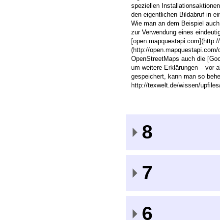
speziellen Installationsaktione
den eigentlichen Bildabruf in e
Wie man an dem Beispiel auch s
zur Verwendung eines eindeutig
[open.mapquestapi.com](http:/
(http://open.mapquestapi.com/di
OpenStreetMaps auch die [Goog
um weitere Erklärungen – vor 
gespeichert, kann man so beh
http://texwelt.de/wissen/upfile
8
7
6