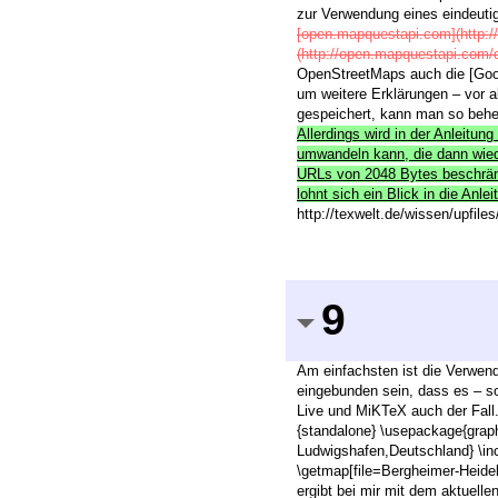
zur Verwendung eines eindeut
[open.mapquestapi.com](http:/
(http://open.mapquestapi.com/di
OpenStreetMaps auch die [Goog
um weitere Erklärungen – vor 
gespeichert, kann man so behelf
Allerdings wird in der Anleitu
umwandeln kann, die dann wiede
URLs von 2048 Bytes beschränkt
lohnt sich ein Blick in die An
http://texwelt.de/wissen/upfile
9
Am einfachsten ist die Verwend
eingebunden sein, dass es – sof
Live und MiKTeX auch der Fall.
{standalone} \usepackage{grap
Ludwigshafen,Deutschland} \in
\getmap[file=Bergheimer-Heide
ergibt bei mir mit dem aktuelle