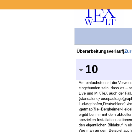
Überarbeitungsverlauf[
Zur
10
Am einfachsten ist die Verwend
eingebunden sein, dass es – sof
Live und MiKTeX auch der Fall.
{standalone} \usepackage{grap
Ludwigshafen,Deutschland} \in
\getmap[file=Bergheimer-Heide
ergibt bei mir mit dem aktuelle
speziellen Installationsaktione
den eigentlichen Bildabruf in e
Wie man an dem Beispiel auch s