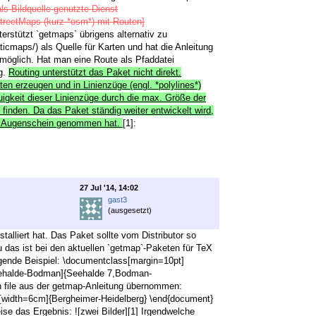
als Bildquelle genutzte Dienst
treetMaps (kurz *osm*) mit Routen]
erstützt `getmaps` übrigens alternativ zu
maps/) als Quelle für Karten und hat die Anleitung
möglich. Hat man eine Route als Pfaddatei
ng.
Routing unterstützt das Paket nicht direkt.
n erzeugen und in Linienzüge (engl. *polylines*)
igkeit dieser Linienzüge durch die max. Größe der
finden. Da das Paket ständig weiter entwickelt wird,
r in Augenschein genommen hat.
[1]:
27 Jul '14, 14:02
gast3
(ausgesetzt)
alliert hat. Das Paket sollte vom Distributor so
au das ist bei den aktuellen `getmap`-Paketen für TeX
lgende Beispiel: \documentclass[margin=10pt]
Seehalde-Bodman]{Seehalde 7,Bodman-
 file aus der getmap-Anleitung übernommen:
s[width=6cm]{Bergheimer-Heidelberg} \end{document}
ise das Ergebnis: ![zwei Bilder][1] Irgendwelche