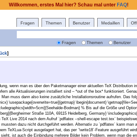
Willkommen, erstes Mal hier? Schau mal unter
FAQ
!
Fragen
Themen
Benutzer
Medaillen
Of
Fragen
Themen
Benutzer
ück
]
ung, wenn man es über den Paketmanager einer aktuellen TeX Distribution inst
ern alle Aktualisierungen installiert sind – *out of the box* funktioniert. Gen
 Man muss dann also keine zusätzliche Installationsroutine aufrufen. Das fo
hicx} \usepackage[overwrite=true]{getmap} \begin{document} \getmap[file=
cludegraphics[width=5cm]{Seehalde-Bodman} % Bis auf die Größe und Option
lberg]{Bergheimer Straße 110A, 69115 Heidelberg, Germany} \includegraphic
n TeX Live 2014 nach dem Aufruf `pdflatex --shell-escape test.tex` beispielswe
n mussten dazu nicht durchgeführt werden. Alternativ zu `pdflatex` kann man a
inem TeXLua-Script ausgelagert hat, das per `\write18`-Feature ausgeführt wird
ieht, ist auch die Einbindung mehrere Bilder kein Problem, wenn man die en