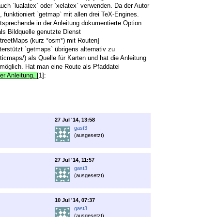
uch `lualatex` oder `xelatex` verwenden. Da der Autor
, funktioniert `getmap` mit allen drei TeX-Engines.
tsprechende in der Anleitung dokumentierte Option
ls Bildquelle genutzte Dienst
treetMaps (kurz *osm*) mit Routen]
terstützt `getmaps` übrigens alternativ zu
maps/) als Quelle für Karten und hat die Anleitung
möglich. Hat man eine Route als Pfaddatei
der Anleitung.
[1]:
27 Jul '14, 13:58
gast3
(ausgesetzt)
27 Jul '14, 11:57
gast3
(ausgesetzt)
10 Jul '14, 07:37
gast3
(ausgesetzt)