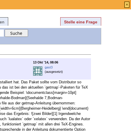
Anmelden
über
FAQ
×
fen
Stelle eine Frage
13 Okt '14, 08:06
gast3
(ausgesetzt)
alliert hat. Das Paket sollte vom Distributor so
au das ist bei den aktuellen `getmap`-Paketen für TeX
lgende Beispiel: \documentclass[margin=10pt]
Seehalde-Bodman]{Seehalde 7,Bodman-
 file aus der getmap-Anleitung übernommen:
s[width=6cm]{Bergheimer-Heidelberg} \end{document}
ise das Ergebnis: ![zwei Bilder][1] Irgendwelche
uch `lualatex` oder `xelatex` verwenden. Da der Autor
, funktioniert `getmap` mit allen drei TeX-Engines.
tsprechende in der Anleitung dokumentierte Option