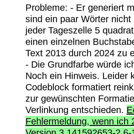
Probleme: - Er generiert m
sind ein paar Wörter nicht
jeder Tageszelle 5 quadrat
einen einzelnen Buchstabe
Text 2013 durch 2024 zu er
- Die Grundfarbe würde ic
Noch ein Hinweis. Leider k
Codeblock formatiert rein
zur gewünschten Formatie
Verlinkung entschieden.
Edit: Auch auf Texample selbst kommt eine Fehlermeldung, wenn ich 2013 durch 2024 ersetze. This is pdfTeX, Version 3.141592653-2.6-1.40.25 (TeX Live 2023) (preloaded format=pdflatex 2024.1.21) 4 FEB 2024 10:22 entering extended mode restricted \write18 enabled. %&-line parsing enabled. **document (./document.tex LaTeX2e <2023-11-01> patch level 1 L3 pro