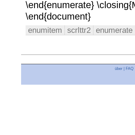
\end{enumerate} \closing{M
\end{document}
enumitem
scrlttr2
enumerate
über
|
FAQ