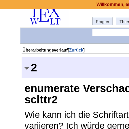
Willkommen, er
Fragen
The
Überarbeitungsverlauf[
Zurück
]
2
enumerate Verschac
sclttr2
Wie kann ich die Schrifta
variieren? Ich würde gerne 