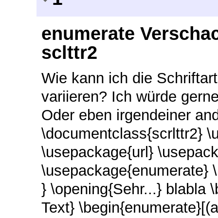
enumerate Verschac
sclttr2
Wie kann ich die Schrifta
variieren? Ich würde gerne 
Oder eben irgendeiner and
\documentclass{scrlttr2} 
\usepackage{url} \usepack
\usepackage{enumerate} \b
} \opening{Sehr...} blabla 
Text} \begin{enumerate}[(a