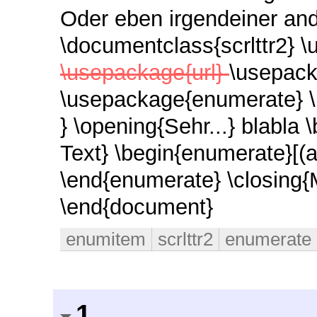
Oder eben irgendeiner and
\documentclass{scrlttr2} 
\usepackage{url}
\usepack
\usepackage{enumerate} \b
} \opening{Sehr...} blabla 
Text} \begin{enumerate}[(a
\end{enumerate} \closing{M
\end{document}
enumitem
scrlttr2
enumerate
1