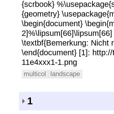
{scrbook} %\usepackage{
{geometry} \usepackage{mu
\begin{document} \begin{mu
2]%\lipsum[66]\lipsum[66] 
\textbf{Bemerkung: Nicht 
\end{document} [1]: http:/
11e4xxx1-1.png
multicol
landscape
1