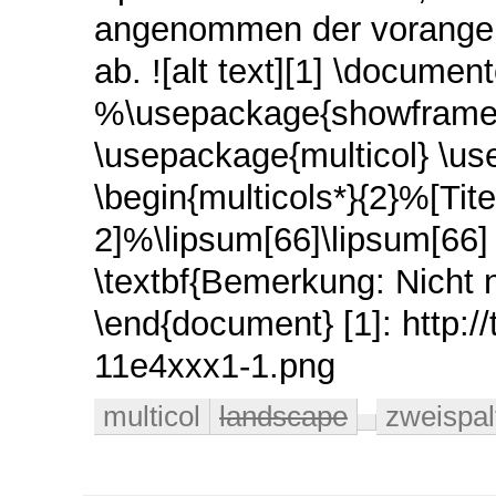
angenommen der vorangehe
ab. ![alt text][1] \docume
%\usepackage{showframe}
\usepackage{multicol} \u
\begin{multicols*}{2}%[Tite
2]%\lipsum[66]\lipsum[66] 
\textbf{Bemerkung: Nicht 
\end{document} [1]: http:/
11e4xxx1-1.png
multicol
landscape
zweispal