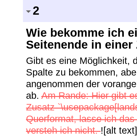
2
Wie bekomme ich ei
Seitenende in einer
Gibt es eine Möglichkeit,
Spalte zu bekommen, aber 
angenommen der vorangehe
ab.
Am Rande: Hier gibt es
Zusatz `\usepackage[lands
Querformat, lasse ich da
versteh ich nicht.
![alt te