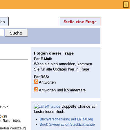
Anmelden
über
FAQ
×
fen
Stelle eine Frage
Folgen dieser Frage
Per E-Mail:
Wenn sie sich anmelden, kommen
Sie für alle Updates hier in Frage
Per RSS:
Antworten
Antworten und Kommentare
Doppelte Chance auf
 15:57
kostenloses Buch:
0
●
25
Buchverschenkung auf LaTeX.org
t-Rate:
100%
Book Giveaway on StackExchange
igneten Werkzeug