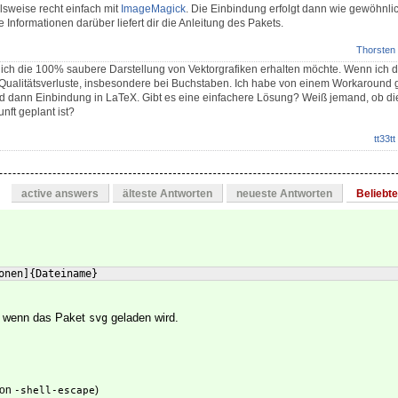
lsweise recht einfach mit
ImageMagick
. Die Einbindung erfolgt dann wie gewöhnli
 Informationen darüber liefert dir die Anleitung des Pakets.
Thorsten
s ich die 100% saubere Darstellung von Vektorgrafiken erhalten möchte. Wenn ich di
Qualitätsverluste, insbesondere bei Buchstaben. Ich habe von einem Workaround 
nd dann Einbindung in LaTeX. Gibt es eine einfachere Lösung? Weiß jemand, ob di
nft geplant ist?
tt33tt
active answers
älteste Antworten
neueste Antworten
Beliebt
onen
]
{
Dateiname
}
, wenn das Paket
geladen wird.
svg
tion
)
-shell-escape