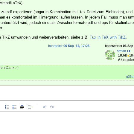
sowie pdfLaTeX)
zu pdf exportieren (sogar in Kombination mit .tex-Datei zum Einbinden), und
n es komfortabel im Hintergrund laufen lassen. In jedem Fall muss man u
v unterstützt wird, jedoch sind als Zwischenformate pdf und eps für skalierbare
t.
n TikZ umwandeln und weiterverarbeiten, siehe z.B.
Tux in TeX with TikZ
.
bearbeitet
06 Sep '14, 17:25
beantwortet
06 Sep 
stefan ♦♦
18.6k
●
18
Akzeptier
len Dank :-)
tt33tt