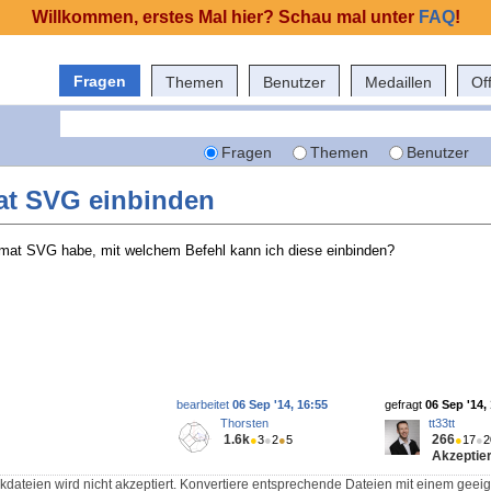
Willkommen, erstes Mal hier? Schau mal unter
FAQ
!
Fragen
Themen
Benutzer
Medaillen
Of
Fragen
Themen
Benutzer
at SVG einbinden
rmat SVG habe, mit welchem Befehl kann ich diese einbinden?
bearbeitet
06 Sep '14, 16:55
gefragt
06 Sep '14,
Thorsten
tt33tt
1.6k
266
●
3
●
2
●
5
●
17
●
2
Akzeptier
kdateien wird nicht akzeptiert. Konvertiere entsprechende Dateien mit einem gee