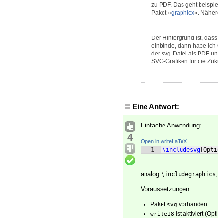
zu PDF. Das geht beispie
Paket »
graphicx
«. Nähere
Der Hintergrund ist, das
einbinde, dann habe ich 
der svg-Datei als PDF u
SVG-Grafiken für die Zuku
Eine Antwort:
Einfache Anwendung:
4
Open in writeLaTeX
1
\includesvg
[
Opti
analog
\includegraphics
Voraussetzungen:
Paket
vorhanden
svg
ist aktiviert (Op
write18