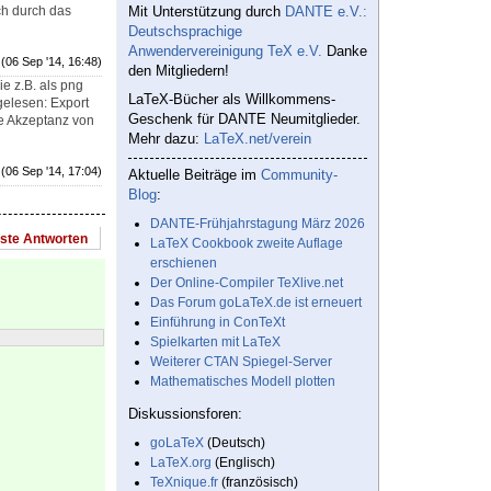
ch durch das
Mit Unterstützung durch
DANTE e.V.:
Deutschsprachige
Anwendervereinigung TeX e.V.
Danke
(06 Sep '14, 16:48)
den Mitgliedern!
e z.B. als png
LaTeX-Bücher als Willkommens-
gelesen: Export
Geschenk für DANTE Neumitglieder.
e Akzeptanz von
Mehr dazu:
LaTeX.net/verein
(06 Sep '14, 17:04)
Aktuelle Beiträge im
Community-
Blog
:
DANTE-Frühjahrstagung März 2026
este Antworten
LaTeX Cookbook zweite Auflage
erschienen
Der Online-Compiler TeXlive.net
Das Forum goLaTeX.de ist erneuert
Einführung in ConTeXt
Spielkarten mit LaTeX
Weiterer CTAN Spiegel-Server
Mathematisches Modell plotten
Diskussionsforen:
goLaTeX
(Deutsch)
LaTeX.org
(Englisch)
TeXnique.fr
(französisch)