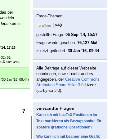
 das per
Frage-Themen:
mwandeln
 Grafiken in
×40
grafiken
gestellte Frage:
06 Sep '14, 15:57
Frage wurde gesehen:
76,127 Mal
'14, 17:23
zuletzt geändert:
30 Jan '16, 09:44
●
32
●
51
t-Rate:
49%
Alle Beiträge auf dieser Webseite
unterliegen, soweit nicht anders
angegeben, der
Creative Commons
(30 Jan '16, 09:44)
Attribution Share-Alike 3.0
Lizenz
(cc-by-sa 3.0).
verwandte Fragen
Kann ich mit LuaTeX Positionen im
Text markieren als Bezugspunkte für
spätere grafische Operationen?
Wie kann ich mit beamer eine Grafik