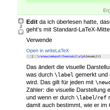
Er
Edit
da ich überlesen hatte, da
2
geht's mit Standard-LaTeX-Mitte
Verwende
Open in writeLaTeX
1
\renewcommand\theenumi
{
\alph
{
enumi
})}
Das ändert die visuelle Darstel
was durch
gemerkt und
\label
wird. Das gilt für jeden mit
\new
Zähler: die visuelle Darstellung
und wenn er durch
/
r
\label
ref
damit auch bestimmt, wie er im 