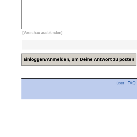
[Vorschau ausblenden]
über
|
FAQ