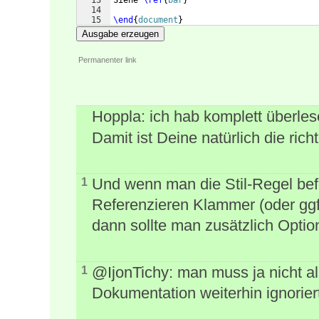
13
Siehe 
\ref
{
bar
}
14
15
\end
{
document
}
Ausgabe erzeugen
Permanenter link
Hoppla: ich hab komplett überle
Damit ist Deine natürlich die richt
Und wenn man die Stil-Regel bef
1
Referenzieren Klammer (oder ggf
dann sollte man zusätzlich Opti
@IjonTichy: man muss ja nicht all
1
Dokumentation weiterhin ignorier