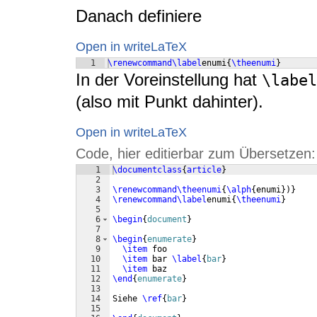
Danach definiere
Open in writeLaTeX
1
\renewcommand
\label
enumi
{
\theenumi
}
In der Voreinstellung hat
\label
(also mit Punkt dahinter).
Open in writeLaTeX
Code, hier editierbar zum Übersetzen:
1
\documentclass
{
article
}
2
3
\renewcommand\theenumi
{
\alph
{
enumi
})}
4
\renewcommand
\label
enumi
{
\theenumi
}
5
6
\begin
{
document
}
7
8
\begin
{
enumerate
}
9
\item
 foo
10
\item
 bar 
\label
{
bar
}
11
\item
 baz
12
\end
{
enumerate
}
13
14
Siehe 
\ref
{
bar
}
15