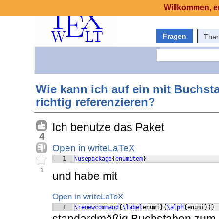
Willkommen, er
Fragen
The
Wie kann ich auf ein mit Buchst
richtig referenzieren?
Ich benutze das Paket
4
Open in writeLaTeX
1
\usepackage
{
enumitem
}
1
und habe mit
Open in writeLaTeX
1
\renewcommand
{
\label
enumi
}
{
\alph
{
enumi
})}
standardmäßig Buchstaben zum "