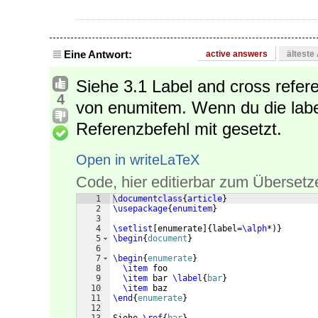
Eine Antwort:
active answers
älteste
Siehe 3.1 Label and cross refer
4
von enumitem. Wenn du die label
Referenzbefehl mit gesetzt.
Open in writeLaTeX
Code, hier editierbar zum Übersetz
1
\documentclass
{
article
}
2
\usepackage
{
enumitem
}
3
4
\setlist
[
enumerate
]
{
label=
\alph
*
)}
5
\begin
{
document
}
6
7
\begin
{
enumerate
}
8
\item
 foo
9
\item
 bar 
\label
{
bar
}
10
\item
 baz
11
\end
{
enumerate
}
12