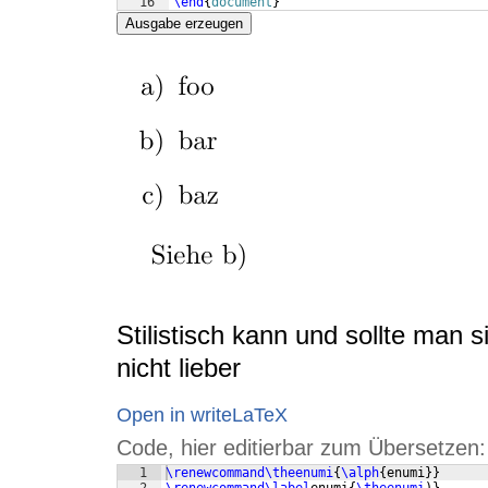
16
\end
{
document
}
Ausgabe erzeugen
Stilistisch kann und sollte man s
nicht lieber
Open in writeLaTeX
Code, hier editierbar zum Übersetzen:
1
\renewcommand\theenumi
{
\alph
{
enumi
}}