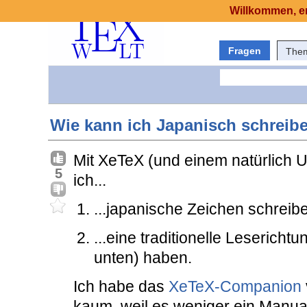
Willkommen, er
Fragen
The
Wie kann ich Japanisch schreib
Mit XeTeX (und einem natürlich U
5
ich...
...japanische Zeichen schreib
...eine traditionelle Lesericht
unten) haben.
Ich habe das
XeTeX-Companion
kaum, weil es weniger ein Manual