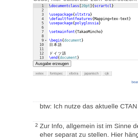
1
\documentclass
[
20pt
]
{
scrartcl
}
2
3
\usepackage
{
xltxtra
}
4
\defaultfontfeatures
{
Mapping=tex-text
}
5
\usepackage
{
polyglossia
}
6
7
\setmainfont
{
TakaoMincho
}
8
9
\begin
{
document
}
10
日
本
語
11
12
ド
イ
ツ
語
13
\end
{
document
}
Ausgabe erzeugen
xetex
fontspec
xltxtra
japanisch
cjk
bear
btw: Ich nutze das aktuelle CTAN
Zur Info, allgemein ist im Sinne 
2
eher separat zu stellen. Hier häng