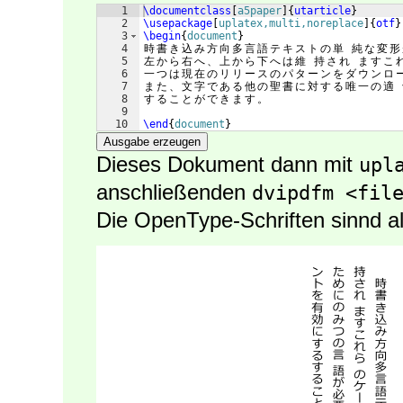
1
\documentclass
[
a5paper
]
{
utarticle
}
2
\usepackage
[
uplatex,multi,noreplace
]
{
otf
}
3
\begin
{
document
}
4
時
書
き
込
み
方
向
多
言
語
テ
キ
ス
ト
の
単
純
な
変
形
5
左
か
ら
右
へ
、
上
か
ら
下
へ
は
維
持
さ
れ
ま
す
こ
6
一
つ
は
現
在
の
リ
リ
ー
ス
の
パ
タ
ー
ン
を
ダ
ウ
ン
ロ
7
ま
た
、
文
字
で
あ
る
他
の
聖
書
に
対
す
る
唯
一
の
適
8
す
る
こ
と
が
で
き
ま
す
。
9
10
\end
{
document
}
Ausgabe erzeugen
Dieses Dokument dann mit
upl
anschließenden
dvipdfm <fil
Die OpenType-Schriften sinnd al