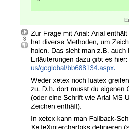
E
Zur Frage mit Arial: Arial enthä
3
hat diverse Methoden, um Zeich
holen. Das sieht man z.B. auch i
Erläuterungen dazu gibt es hier
us/goglobal/bb688134.aspx.
Weder xetex noch luatex greife
zu. D.h. dort musst du eigenen
(oder eine Schrift wie Arial MS U
Zeichen enthält).
In xetex kann man Fallback-Schri
XeTeXinterchartoks definieren (s