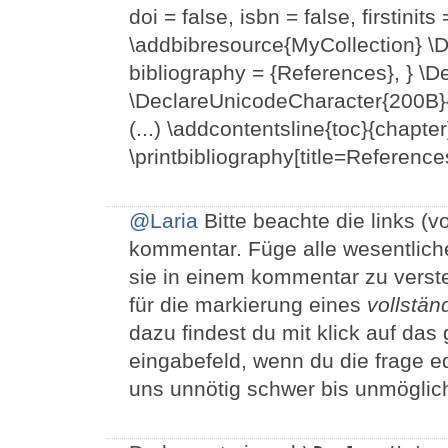
doi = false, isbn = false, firstinits
\addbibresource{MyCollection} \D
bibliography = {References}, } \
\DeclareUnicodeCharacter{200B}{
(...) \addcontentsline{toc}{chapte
\printbibliography[title=Reference
@Laria
Bitte beachte die links (
kommentar. Füge alle wesentlichen
sie in einem kommentar zu vers
für die markierung eines
vollstän
dazu findest du mit klick auf da
eingabefeld, wenn du die frage ed
uns unnötig schwer bis unmöglich,