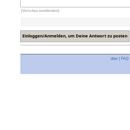
[Vorschau ausblenden]
über
|
FAQ