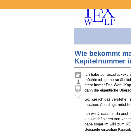
Wie bekommt man 
Kapitelnummer i
Ich habe auf tex.stackexch
möchte ich gerne so ähnlich
1
steht immer Das Wort "Kapit
dann die eigentliche Übersch
So, wie ich das verstehe, i
machen. Allerdings möchte 
Ich weiß, dass es da auch e
ein Umdefinieren von
\cha
habe sogar im wiki zum K
Beispiele einzeilige Kapitel