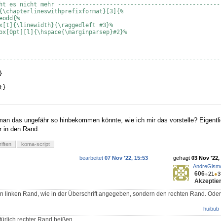
ht es nicht mehr -----------------------------------------------
{\chapterlineswithprefixformat}[3]{%
eodd{%
x[t]{\linewidth}{\raggedleft #3}%
ox[0pt][l]{\hspace{\marginparsep}#2}%
----------------------------------------------------------------
}
t
}
gung
}
man das ungefähr so hinbekommen könnte, wie ich mir das vorstelle? Eigentl
r in den Rand.
iften
koma-script
bearbeitet
07 Nov '22, 15:53
gefragt
03 Nov '22,
AndreGism
606
●
21
●
3
Akzeptier
en linken Rand, wie in der Überschrift angegeben, sondern den rechten Rand. Oder 
huibub
ürlich rechter Rand heißen