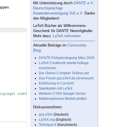
Mit Unterstützung durch
DANTE e.V.:
appen.
Deutschsprachige
Anwendervereinigung TeX e.V.
Danke
den Mitgliedern!
LaTeX-Bücher als Willkommens-
Geschenk für DANTE Neumitglieder.
Mehr dazu:
LaTeX.net/verein
Aktuelle Beiträge im
Community-
Blog
:
DANTE-Frühjahrstagung März 2026
LaTeX Cookbook zweite Auflage
erschienen
Der Online-Compiler TeXlive.net
Das Forum goLaTeX.de ist erneuert
Einführung in ConTeXt
Spielkarten mit LaTeX
Weiterer CTAN Spiegel-Server
zspiegel steht) ------
Mathematisches Modell plotten
Diskussionsforen:
goLaTeX
(Deutsch)
LaTeX.org
(Englisch)
-------------
TeXnique.fr
(französisch)