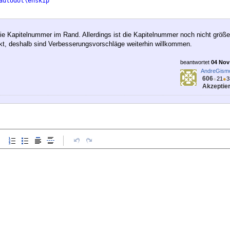
autodot\enskip
ie Kapitelnummer im Rand. Allerdings ist die Kapitelnummer noch nicht größer
ekt, deshalb sind Verbesserungsvorschläge weiterhin willkommen.
beantwortet
04 Nov 
AndreGism
606
●
21
●
3
Akzeptier