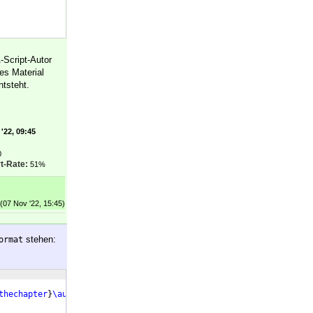
-Script-Autor
es Material
tsteht.
'22, 09:45
0
t-Rate:
51%
(07 Nov '22, 15:45)
stehen:
ormat
thechapter
}
\autodot
}
%