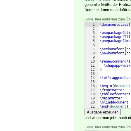
generelle Größe der Prefix
Nummer, kann man dafür so
Code, hier editierbar zum Üb
1
\documentclass
[
2
3
\usepackage
{
bli
4
\usepackage
[
T1
]
5
\usepackage
{
lmo
6
7
\setkomafont
{
ch
8
\newkomafont
{
ch
9
10
\renewcommand
*
{
11
\chapapp
~
\mak
12
}
13
14
\let\raggedchap
15
16
\begin
{
document
17
\frontmatter
18
\tableofcontent
19
\mainmatter
20
\blinddocument
21
\end
{
document
}
Ausgabe erzeugen
und wenn man jetzt noch d
Code, hier editierbar zum Üb