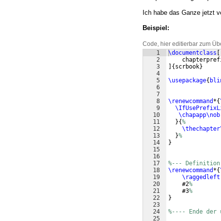
Ich habe das Ganze jetzt v
Beispiel:
Code, hier editierbar zum Üb
1
\documentclass
[
2
    chapterpref
3
]
{
scrbook
}
4
5
\usepackage
{
bli
6
7
8
\renewcommand
*
{
9
\IfUsePrefixL
10
\chapapp\nob
11
}
{
%
12
\thechapter
13
}
%
14
}
15
16
17
%--- Definition
18
\renewcommand
*
{
19
\raggedleft
20
    #2
%
21
    #3
%
22
}
23
24
%---- Ende der 
25