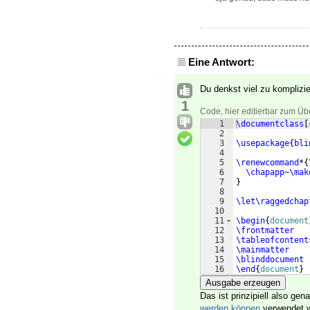
Eine Antwort:
Du denkst viel zu komplizi
1
Code, hier editierbar zum Üb
1
\documentclass
[
2
3
\usepackage
{
bli
4
5
\renewcommand
*
{
6
\chapapp
~
\mak
7
}
8
9
\let\raggedchap
10
11
\begin
{
document
12
\frontmatter
13
\tableofcontent
14
\mainmatter
15
\blinddocument
16
\end
{
document
}
Ausgabe erzeugen
Das ist prinzipiell also gen
werden können
verwendet w