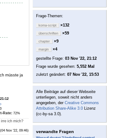
-----------
Frage-Themen:
×132
koma-script
×59
überschriften
----
×9
chapter
×4
margin
gestellte Frage:
03 Nov '22, 21:12
Frage wurde gesehen:
5,552 Mal
zuletzt geändert:
07 Nov '22, 15:53
ich müsste ja
Alle Beiträge auf dieser Webseite
unterliegen, soweit nicht anders
 21:12
angegeben, der
Creative Commons
o
Attribution Share-Alike 3.0
Lizenz
3
t-Rate:
72%
(cc-by-sa 3.0).
irre ich mich?
(04 Nov '22, 09:46)
verwandte Fragen