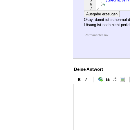
5
\thechapter\
6
}
%
7
}
Ausgabe erzeugen
Okay, damit ist schonmal d
Lösung ist noch nicht perf
Permanenter link
Deine Antwort