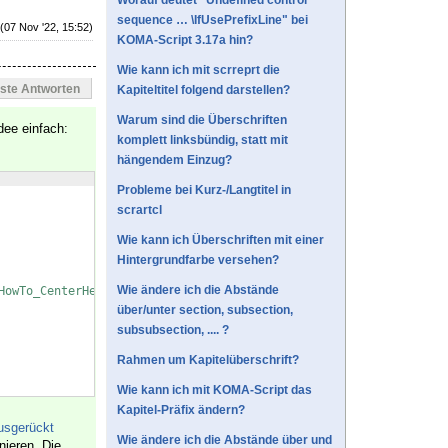
Worauf deutet "Undefined control
sequence … \IfUsePrefixLine" bei
(07 Nov '22, 15:52)
KOMA-Script 3.17a hin?
Wie kann ich mit scrreprt die
este Antworten
Kapiteltitel folgend darstellen?
Warum sind die Überschriften
dee einfach:
komplett linksbündig, statt mit
hängendem Einzug?
Probleme bei Kurz-/Langtitel in
scrartcl
Wie kann ich Überschriften mit einer
Hintergrundfarbe versehen?
Wie ändere ich die Abstände
HowTo_CenterHeading/
über/unter section, subsection,
subsubsection, .... ?
Rahmen um Kapitelüberschrift?
Wie kann ich mit KOMA-Script das
Kapitel-Präfix ändern?
usgerückt
Wie ändere ich die Abstände über und
ieren. Die