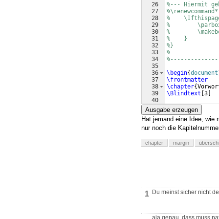
26
%--- Hiermit ge
27
%\renewcommand*
28
%    \Ifthispag
29
%        \parbo
30
%        \makeb
31
%    }
32
%}
33
%
34
%--------------
35
36
\begin
{
document
37
\frontmatter
38
\chapter
{
Vorwor
39
\Blindtext
[
3
]
40
41
\chapter
{
Danksa
Ausgabe erzeugen
Hat jemand eine Idee, wie 
nur noch die Kapitelnumme
chapter
margin
überschr
Du meinst sicher nicht d
1
aja genau, dass muss nat