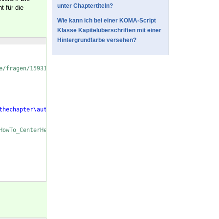
unter Chaptertiteln?
t für die
Wie kann ich bei einer KOMA-Script
Klasse Kapitelüberschriften mit einer
Hintergrundfarbe versehen?
e/fragen/15931
thechapter\autodot
}}
%
HowTo_CenterHeading/