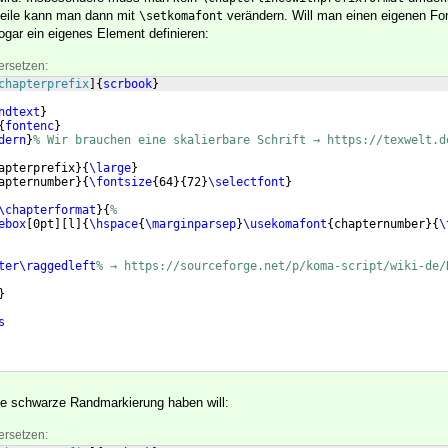
zeile kann man dann mit
verändern. Will man einen eigenen Fon
\setkomafont
gar ein eigenes Element definieren:
ersetzen:
chapterprefix
]
{
scrbook
}
ndtext
}
{
fontenc
}
dern
}
% Wir brauchen eine skalierbare Schrift → https://texwelt.d
apterprefix
}
{
\large
}
apternumber
}
{
\fontsize
{
64
}
{
72
}
\selectfont
}
\chapterformat
}
{
%
ebox
[
0pt
]
[
l
]
{
\hspace
{
\marginparsep
}
\usekomafont
{
chapternumber
}
{
\
ter\raggedleft
% → https://sourceforge.net/p/koma-script/wiki-de/
}
s
ie schwarze Randmarkierung haben will:
ersetzen: