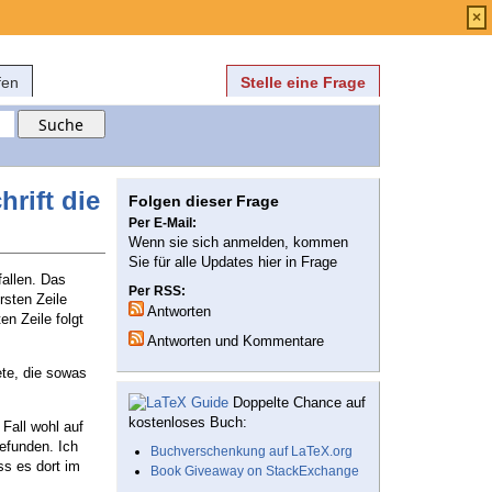
Anmelden
über
FAQ
×
fen
Stelle eine Frage
rift die
Folgen dieser Frage
Per E-Mail:
Wenn sie sich anmelden, kommen
Sie für alle Updates hier in Frage
fallen. Das
Per RSS:
rsten Zeile
Antworten
en Zeile folgt
Antworten und Kommentare
te, die sowas
Doppelte Chance auf
kostenloses Buch:
Fall wohl auf
gefunden. Ich
Buchverschenkung auf LaTeX.org
s es dort im
Book Giveaway on StackExchange