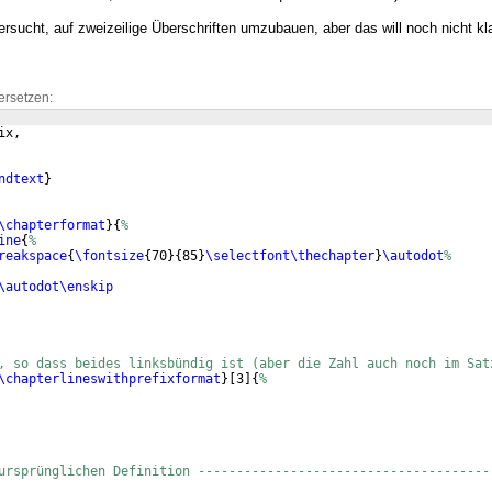
ersucht, auf zweizeilige Überschriften umzubauen, aber das will noch nicht kl
ersetzen:
ix,
ndtext
}
\chapterformat
}
{
%
ine
{
%
reakspace
{
\fontsize
{
70
}
{
85
}
\selectfont\thechapter
}
\autodot
%
\autodot\enskip
, so dass beides linksbündig ist (aber die Zahl auch noch im Sat
\chapterlineswithprefixformat
}
[
3
]
{
%
ursprünglichen Definition --------------------------------------