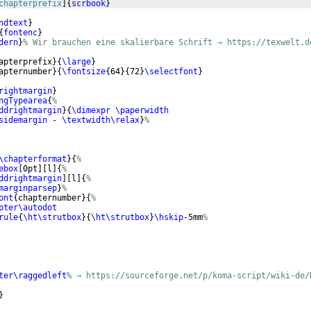
chapterprefix
]
{
scrbook
}
ndtext
}
{
fontenc
}
dern
}
% Wir brauchen eine skalierbare Schrift → https://texwelt.d
apterprefix
}
{
\large
}
apternumber
}
{
\fontsize
{
64
}
{
72
}
\selectfont
}
rightmargin
}
ngTypearea
{
%
ddrightmargin
}
{
\dimexpr
\paperwidth
sidemargin
 - 
\textwidth\relax
}
%
\chapterformat
}
{
%
ebox
[
0pt
]
[
l
]
{
%
ddrightmargin
]
[
l
]
{
%
marginparsep
}
%
ont
{
chapternumber
}
{
%
pter\autodot
rule
{
\ht\strutbox
}
{
\ht\strutbox
}
\hskip
-5mm
%
ter\raggedleft
% → https://sourceforge.net/p/koma-script/wiki-de/
}