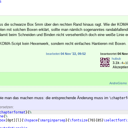
s
dass die schwarze Box 5mm über den rechten Rand hinaus ragt. Wie der KOMA
elen mit solchen Boxen erklärt, sollte man nämlich sogenanntes randabfallend
amit beim Schneiden und Binden nicht versehentlich doch eine weiße Linie en
 KOMA-Script kein Hexenwerk, sondern recht einfaches Hantieren mit Boxen.
bearbeitet
04 Nov '22, 09:52
beantwortet
04 Nov 
huibub
3.1k
●
4
●
1
Akzeptier
AndreGismo
, wie man das machen muss: die entsprechende Änderung muss im
\chapterf
ersetzen:
chapterformat
}
{
%
ne
{
%
box
[
0pt
]
[
l
]
{
\hspace
{
\marginparsep
}
{
\fontsize
{
70
}
{
85
}
\selectfont\