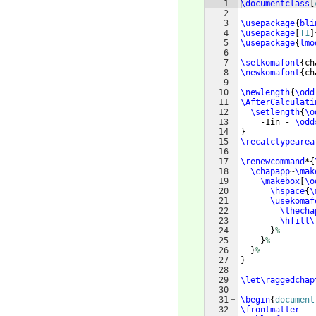
1
\documentclass
[
2
3
\usepackage
{
bli
4
\usepackage
[
T1
]
5
\usepackage
{
lmo
6
7
\setkomafont
{
ch
8
\newkomafont
{
ch
9
10
\newlength
{
\odd
11
\AfterCalculati
12
\setlength
{
\o
13
    -1in - 
\odd
14
}
15
\recalctypearea
16
17
\renewcommand
*
{
18
\chapapp
~
\mak
19
\makebox
[
\o
20
\hspace
{
\
21
\usekomaf
22
\thecha
23
\hfill\
24
}
%
25
}
%
26
}
%
27
}
28
29
\let\raggedchap
30
31
\begin
{
document
32
\frontmatter