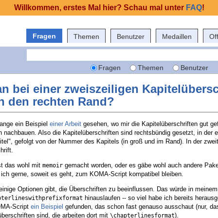
Willkommen, erstes Mal hier? Schau mal unter
FAQ
!
Fragen
Themen
Benutzer
Medaillen
Of
Fragen
Themen
Benutzer
bei einer zweiszeiligen Kapitelübersch
n den rechten Rand?
ange ein Beispiel
einer Arbeit
gesehen, wo mir die Kapitelüberschriften gut ge
 nachbauen. Also die Kapitelüberschriften sind rechtsbündig gesetzt, in der e
el", gefolgt von der Nummer des Kapitels (in groß und im Rand). In der zweit
rift.
st das wohl mit
gemacht worden, oder es gäbe wohl auch andere Pake
memoir
ich gerne, soweit es geht, zum KOMA-Script kompatibel bleiben.
inige Optionen gibt, die Überschriften zu beeinflussen. Das würde in meinem 
hinauslaufen -- so viel habe ich bereits heraus
pterlineswithprefixformat
OMA-Script
ein Beispiel
gefunden, das schon fast genauso ausschaut (nur, das
überschriften sind, die arbeiten dort mit
).
\chapterlinesformat