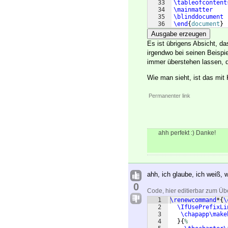
33
\tableofcontent
34
\mainmatter
35
\blinddocument
36
\end
{
document
}
Ausgabe erzeugen
Es ist übrigens Absicht, 
irgendwo bei seinen Beispi
immer überstehen lassen, d
Wie man sieht, ist das mit
Permanenter link
ahh perfekt :) Danke!
ahh, ich glaube, ich weiß
0
Code, hier editierbar zum Üb
1
\renewcommand
*
{
\
2
\IfUsePrefixLi
3
\chapapp\make
4
}
{
%