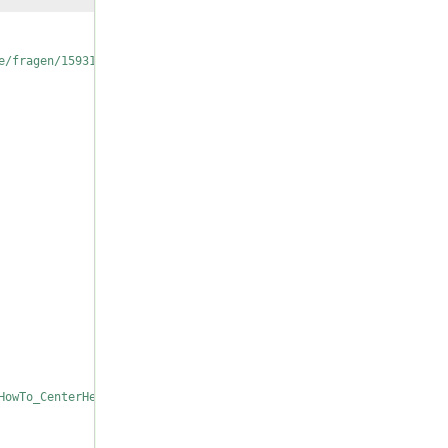
e/fragen/15931
HowTo_CenterHeading/