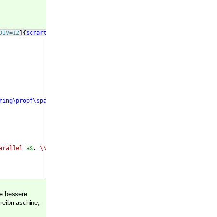
DIV=12
]
{
scrartcl
}
ring\proof\space
 patch failed!
}}
arallel
 a$
. 
\\
ge bessere
hreibmaschine,