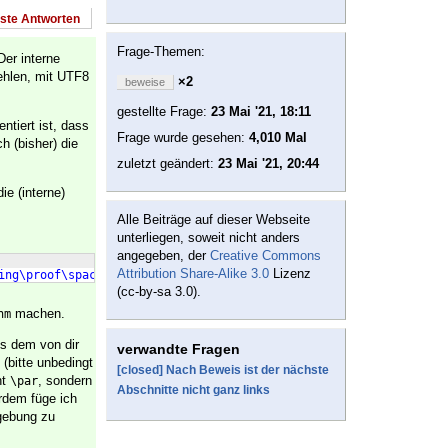
este Antworten
Frage-Themen:
Der interne
ehlen, mit UTF8
×2
beweise
gestellte Frage:
23 Mai '21, 18:11
tiert ist, dass
Frage wurde gesehen:
4,010 Mal
h (bisher) die
zuletzt geändert:
23 Mai '21, 20:44
e (interne)
Alle Beiträge auf dieser Webseite
unterliegen, soweit nicht anders
angegeben, der
Creative Commons
Attribution Share-Alike 3.0
Lizenz
ing\proof\space
 patch failed!
}}
(cc-by-sa 3.0).
machen.
hm
s dem von dir
verwandte Fragen
(bitte unbedingt
[closed] Nach Beweis ist der nächste
ht
, sondern
\par
Abschnitte nicht ganz links
erdem füge ich
gebung zu