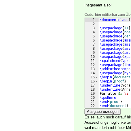
Insgesamt also:
Code, hier editierbar zum Üb
1
\documentclass
[
2
3
\usepackage
[
T1
]
4
\usepackage
[
nge
5
\usepackage
[
gen
6
\usepackage
{
ams
7
\usepackage
{
ams
8
\usepackage
{
ams
9
\usepackage
{
ams
10
\usepackage
{
xpa
11
\xpatchcmd
{
\pro
12
\usepackage
{
thm
13
\addtotheorempo
14
\usepackage
{
hyp
15
\begin
{
document
16
\begin
{
proof
}
17
\underline
{
Vora
18
\underline
{
Anna
19
Für alle 
$a 
\in
20
\qedhere
21
\end
{
proof
}
22
\end
{
document
}
Ausgabe erzeugen
Es sei auch noch darauf hin
Auszeichungsmöglichkeiten.
weil man dort nicht über Mit