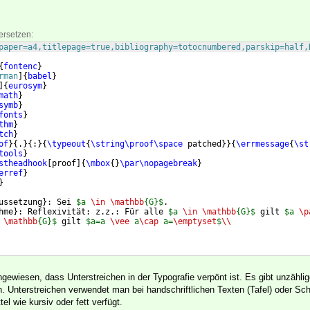
ersetzen:
paper=a4,titlepage=true,bibliography=totocnumbered,parskip=half,
{
fontenc
}
rman
]
{
babel
}
]
{
eurosym
}
math
}
symb
}
fonts
}
thm
}
tch
}
of
}
{
.
}
{
:
}
{
\typeout
{
\string\proof\space
 patched
}}
{
\errmessage
{
\st
tools
}
stheadhook
[
proof
]
{
\mbox
{
}
\par\nopagebreak
}
erref
}
}
ussetzung
}
: Sei 
$a 
\in
\mathbb
{G}$
.
hme
}
: Reflexivität: z.z.: Für alle 
$a 
\in
\mathbb
{G}$
 gilt 
$a 
\p
\mathbb
{G}$
 gilt 
$a=a 
\vee
 a
\cap
 a=
\emptyset
$
\\
gewiesen, dass Unterstreichen in der Typografie verpönt ist. Es gibt unzähli
 Unterstreichen verwendet man bei handschriftlichen Texten (Tafel) oder Sc
tel wie kursiv oder fett verfügt.