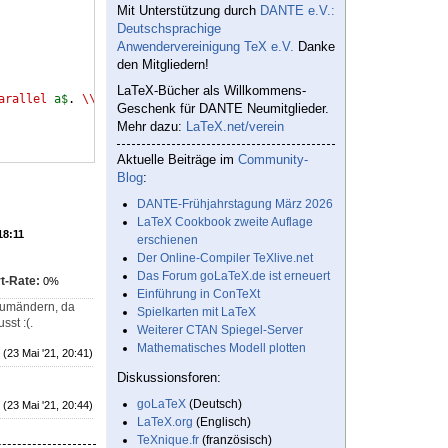
Mit Unterstützung durch
DANTE e.V.:
Deutschsprachige
Anwendervereinigung TeX e.V.
Danke
den Mitgliedern!
LaTeX-Bücher als Willkommens-
arallel
 a$
. 
\\
Geschenk für DANTE Neumitglieder.
Mehr dazu:
LaTeX.net/verein
Aktuelle Beiträge im
Community-
Blog
:
DANTE-Frühjahrstagung März 2026
LaTeX Cookbook zweite Auflage
18:11
erschienen
Der Online-Compiler TeXlive.net
Das Forum goLaTeX.de ist erneuert
t-Rate:
0%
Einführung in ConTeXt
8 umändern, da
Spielkarten mit LaTeX
sst :(.
Weiterer CTAN Spiegel-Server
Mathematisches Modell plotten
(23 Mai '21, 20:41)
Diskussionsforen:
goLaTeX
(Deutsch)
(23 Mai '21, 20:44)
LaTeX.org
(Englisch)
TeXnique.fr
(französisch)