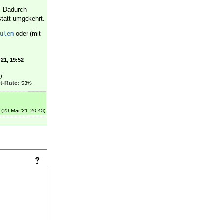
t. Dadurch
tatt umgekehrt.
oder (mit
ulem
'21, 19:52
)
t-Rate:
53%
(23 Mai '21, 20:43)