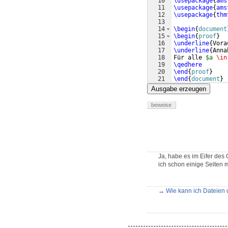
10
\usepackage
{
ams
11
\usepackage
{
ams
12
\usepackage
{
thm
13
14
\begin
{
document
15
\begin
{
proof
}
16
\underline
{
Vora
17
\underline
{
Anna
18
Für alle 
$a 
\in
19
\qedhere
20
\end
{
proof
}
21
\end
{
document
}
Ausgabe erzeugen
beweise
Ja, habe es im Eifer des
ich schon einige Seiten m
→
Wie kann ich Dateien