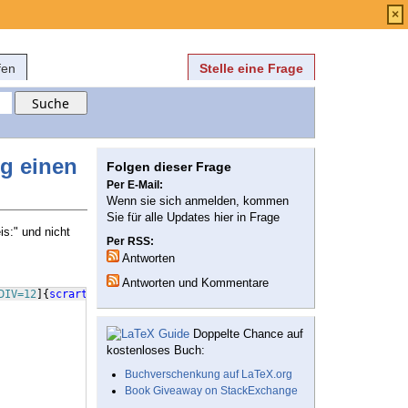
Anmelden
über
FAQ
×
fen
Stelle eine Frage
g einen
Folgen dieser Frage
Per E-Mail:
Wenn sie sich anmelden, kommen
Sie für alle Updates hier in Frage
s:" und nicht
Per RSS:
Antworten
Antworten und Kommentare
DIV=12
]
{
scrartcl
}
Doppelte Chance auf
kostenloses Buch:
Buchverschenkung auf LaTeX.org
Book Giveaway on StackExchange