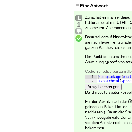
Eine Antwort:
Zunächst einmal sei darau
Editor arbeitet mit UTF8. 
1
zu arbeiten. Alle modernen 
Dann sei darauf hingewiese
sie nach
zu lade
hyperref
ganzen Patches, die es an
Der Punkt ist in
qu
amsthm
Anweisung
von
\proof
ams
Code, hier editierbar zum Üb
1
\usepackage
{
xpat
2
\xpatchcmd
{
\proo
Ausgabe erzeugen
Da
später
thmtools
\proo
Für den Absatz nach der
Üb
geladenen Paket
thmtools
nachlesen!). Da an der Stel
. Der Un
\par\nopagebreak
vor dem Absatz noch eine 
bekommen.