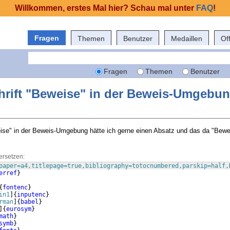
Willkommen, erstes Mal hier? Schau mal unter
FAQ
!
Fragen
Themen
Benutzer
Medaillen
Of
Fragen
Themen
Benutzer
hrift "Beweise" in der Beweis-Umgebun
ise" in der Beweis-Umgebung hätte ich gerne einen Absatz und das da "Bewei
ersetzen:
paper=a4,titlepage=true,bibliography=totocnumbered,parskip=half,
erref
}
{
fontenc
}
in1
]
{
inputenc
}
rman
]
{
babel
}
]
{
eurosym
}
math
}
symb
}