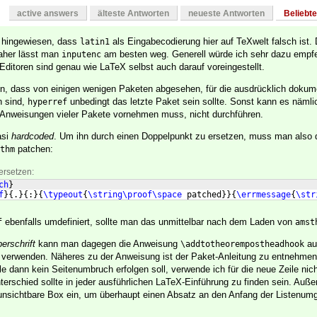
active answers
älteste Antworten
neueste Antworten
Beliebt
f hingewiesen, dass
als Eingabecodierung hier auf TeXwelt falsch ist. 
latin1
Daher lässt man
am besten weg. Generell würde ich sehr dazu empf
inputenc
Editoren sind genau wie LaTeX selbst auch darauf voreingestellt.
n, dass von einigen wenigen Paketen abgesehen, für die ausdrücklich dokumen
n sind,
unbedingt das letzte Paket sein sollte. Sonst kann es nämlic
hyperref
 Anweisungen vieler Pakete vornehmen muss, nicht durchführen.
asi
hardcoded
. Um ihn durch einen Doppelpunkt zu ersetzen, muss man also di
patchen:
thm
ersetzen:
ch
}
f
}
{
.
}
{
:
}
{
\typeout
{
\string\proof\space
 patched
}}
{
\errmessage
{
\str
ebenfalls umdefiniert, sollte man das unmittelbar nach dem Laden von
f
amst
erschrift
kann man dagegen die Anweisung
au
\addtotheorempostheadhook
verwenden. Näheres zu der Anweisung ist der Paket-Anleitung zu entnehmen 
le dann kein Seitenumbruch erfolgen soll, verwende ich für die neue Zeile nic
terschied sollte in jeder ausführlichen LaTeX-Einführung zu finden sein. Auß
unsichtbare Box ein, um überhaupt einen Absatz an den Anfang der Listenum