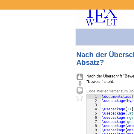
Nach der Übersc
Absatz?
Nach der Überschrift "Bewe
"Beweis." steht.
0
Code, hier editierbar zum Üb
1
\documentclass
[
2
\usepackage
{
hyp
3
4
\usepackage
[
T1
]
5
\usepackage
[
lat
6
\usepackage
[
nge
7
\usepackage
[
gen
8
\usepackage
{
ams
9
\usepackage
{
ams