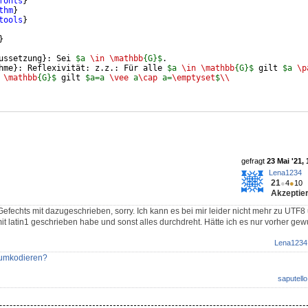
fonts
}
thm
}
tools
}
}
ussetzung
}
: Sei 
$a 
\in
\mathbb
{G}$
.
hme
}
: Reflexivität: z.z.: Für alle 
$a 
\in
\mathbb
{G}$
 gilt 
$a 
\p
\mathbb
{G}$
 gilt 
$a=a 
\vee
 a
\cap
 a=
\emptyset
$
\\
gefragt
23 Mai '21, 
Lena1234
21
●
4
●
10
Akzeptier
 Gefechts mit dazugeschrieben, sorry. Ich kann es bei mir leider nicht mehr zu UTF
it latin1 geschrieben habe und sonst alles durchdreht. Hätte ich es nur vorher gewu
Lena1234
 umkodieren?
saputello