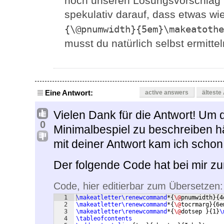
noch unseren Lösungsvorschlag t
spekulativ darauf, dass etwas wi
{\@pnumwidth}{5em}\makeatothe
musst du natürlich selbst ermittel
Eine Antwort:
active answers
älteste
Vielen Dank für die Antwort! Um
0
Minimalbespiel zu beschreiben hä
mit deiner Antwort kam ich schon 
Der folgende Code hat bei mir zu
Code, hier editierbar zum Übersetzen:
1
\makeatletter\renewcommand
*
{
\@
pnumwidth
}
{
4
2
\makeatletter\renewcommand
*
{
\@
tocrmarg
}
{
6e
3
\makeatletter\renewcommand
*
{
\@
dotsep 
}
{
1
}
\
4
\tableofcontents