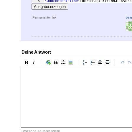
5
\addcontentsline
{
toc
}
{
chapter
}
{
Inhaltsverz
Ausgabe erzeugen
Permanenter link
bear
Deine Antwort
[Vorschau ausblenden]