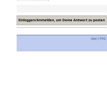
über
|
FAQ