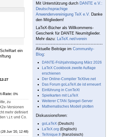
Mit Unterstützung durch
DANTE e.V.:
Deutschsprachige
Anwendervereinigung TeX e.V.
Danke
den Mitgliedern!
LaTeX-Bücher als Willkommens-
Geschenk für DANTE Neumitglieder.
Mehr dazu:
LaTeX.net/verein
Aktuelle Beiträge im
Community-
chriftart ein
Blog
:
iftung
DANTE-Frühjahrstagung März 2026
LaTeX Cookbook zweite Auflage
erschienen
Der Online-Compiler TeXlive.net
 12:27
Das Forum goLaTeX.de ist erneuert
Einführung in ConTeXt
t-Rate:
0%
Spielkarten mit LaTeX
Weiterer CTAN Spiegel-Server
tte, zu
Mathematisches Modell plotten
X2e-Versionen
ht mehr definiert
Diskussionsforen:
eden
und Co.
\it
goLaTeX
(Deutsch)
LaTeX.org
(Englisch)
(28 Jun '20, 12:48)
TeXnique.fr
(französisch)