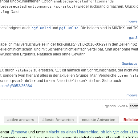
fenbar undokumentierten Option
enabledeprecatedfontcommands
) wieder rückgängig machen. Glücklic
ledeprecatedfontcommands]{scrartcl}
e
-Datei.
.log
moewe
bt es übrigens auch
und
. Die beiden sind in MiKTeX und TeX
pgf-umlcd
pgf-umlsd
gast3
habe ich mal versuchsweise in der tikz-uml.sty (v1.0-2016-03-29) in den Zeilen 462
Vielleicht nicht schön, und mit Sicherheit nicht einfach verteilbar, führt aber ohne wei
ünschten Ergebnis. Natürlich alles ohne Gewähr.
Spartacus
durch
zu ersetzen.
ist nämlich ein Schriftumschalter, der nicht w
it
\itshape
\it
t, sondern (von hier an) alles in der aktuellen Gruppe. Man Vergleiche
Lorem \its
und
. Siehe auch
hape ipsum} dolor
Lorem \textit{ipsum} dolor
ge.com/q/8053/35864
moewe
Ergebnis 5 von 6
show
active answers
älteste Antworten
neueste Antworten
Beliebt
mentar
@moewe
und unter »
Macht es einen Unterschied, ob ich
oder
\it
\its
ie Verwendung von
seit mehr als einem Vierteljahrhundert überholt. LaTeX se
\it