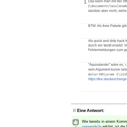
Das kann man mit der of
1
(
\documentclass[enab
darüber aber nicht, sieh
BTW: Als freie Pakete gi
Als quick and dirty hack 
durch ein \textit ersetzt. 
Fehlermeldungen zum gew
"Äquivalenter" wäre es,
\
sein Argument kursiv setz
mit
dolor
Lorem {\its
https://tex.stackexchan
Eine Antwort:
Wie bereits in einem Kom
verwende?
« erklärt, ist d