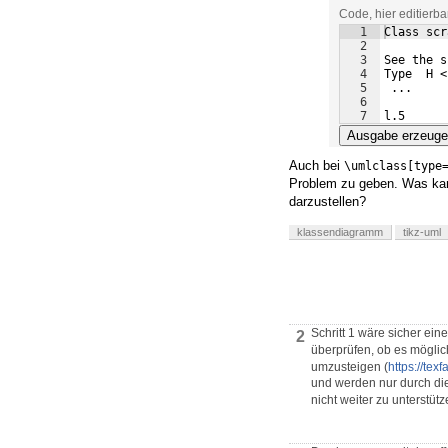
Code, hier editierb
1
Class scr
2
3
See the s
4
Type  H <
5
 ...
6
7
l.5      
Ausgabe erzeug
Auch bei
\umlclass[type
Problem zu geben. Was kan
darzustellen?
klassendiagramm
tikz-uml
Schritt 1 wäre sicher ein
2
überprüfen, ob es möglic
umzusteigen (
https://tex
und werden nur durch di
nicht weiter zu unterstütz