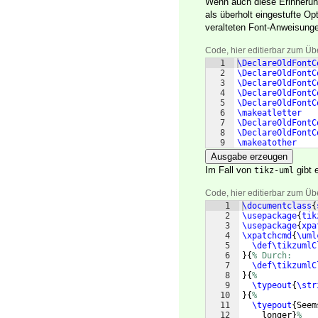
Wenn auch diese Erinnerung
als überholt eingestufte Op
veralteten Font-Anweisun
Code, hier editierbar zum Üb
1
\DeclareOldFontC
2
\DeclareOldFontC
3
\DeclareOldFontC
4
\DeclareOldFontC
5
\DeclareOldFontC
6
\makeatletter
7
\DeclareOldFontC
8
\DeclareOldFontC
9
\makeatother
Ausgabe erzeugen
Im Fall von
gibt 
tikz-uml
Code, hier editierbar zum Üb
1
\documentclass
{
2
\usepackage
{
tik
3
\usepackage
{
xpa
4
\xpatchcmd
{
\uml
5
\def\tikzumlC
6
}
{
% Durch:
7
\def\tikzumlC
8
}
{
%
9
\typeout
{
\str
10
}
{
%
11
\tyepout
{
Seem
12
    longer
}
%