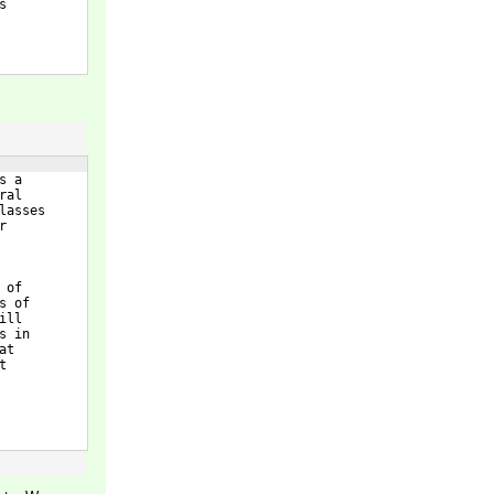
s
s a
ral
lasses
r
 of
s of
ill
s in
at
t