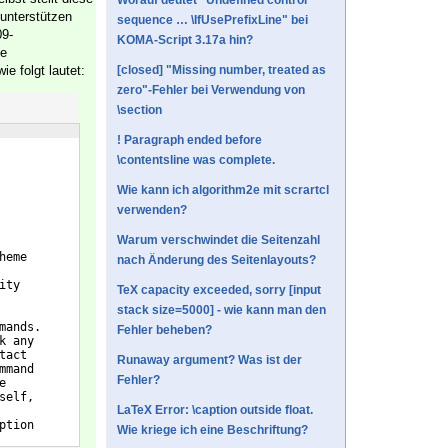
Worauf deutet "Undefined control
 unterstützen
sequence … \IfUsePrefixLine" bei
09-
KOMA-Script 3.17a hin?
se
e folgt lautet:
[closed] "Missing number, treated as
zero"-Fehler bei Verwendung von
\section
! Paragraph ended before
\contentsline was complete.
Wie kann ich algorithm2e mit scrartcl
verwenden?
Warum verschwindet die Seitenzahl
heme
nach Änderung des Seitenlayouts?
ity
TeX capacity exceeded, sorry [input
stack size=5000] - wie kann man den
mands.
Fehler beheben?
k any
tact
Runaway argument? Was ist der
mmand
Fehler?
e
self,
LaTeX Error: \caption outside float.
ption
Wie kriege ich eine Beschriftung?