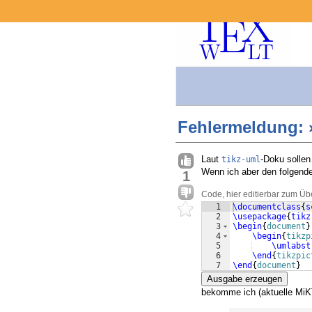
Fehlermeldung: 
Laut
-Doku sollen
tikz-uml
Wenn ich aber den folgen
1
Code, hier editierbar zum Üb
1
\documentclass
{
s
2
\usepackage
{
tikz
3
\begin
{
document
}
4
\begin
{
tikzp
5
\umlabst
6
\end
{
tikzpic
7
\end
{
document
}
Ausgabe erzeugen
bekomme ich (aktuelle MiK