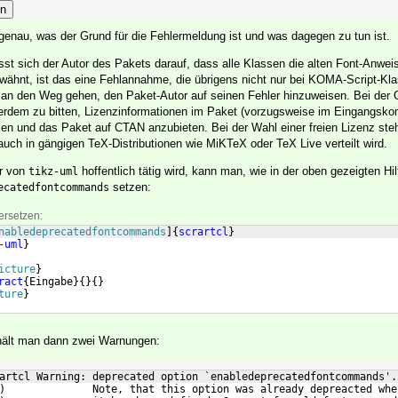
en
r genau, was der Grund für die Fehlermeldung ist und was dagegen zu tun ist.
sst sich der Autor des Pakets darauf, dass alle Klassen die alten Font-Anwe
erwähnt, ist das eine Fehlannahme, die übrigens nicht nur bei KOMA-Script-Kl
man den Weg gehen, den Paket-Autor auf seinen Fehler hinzuweisen. Bei der 
ßerdem zu bitten, Lizenzinformationen im Paket (vorzugsweise im Eingangsk
 und das Paket auf CTAN anzubieten. Bei der Wahl einer freien Lizenz ste
auch in gängigen TeX-Distributionen wie MiKTeX oder TeX Live verteilt wird.
or von
hoffentlich tätig wird, kann man, wie in der oben gezeigten Hil
tikz-uml
setzen:
ecatedfontcommands
ersetzen:
nabledeprecatedfontcommands
]
{
scrartcl
}
-uml
}
icture
}
ract
{
Eingabe
}
{
}
{
}
ture
}
rhält man dann zwei Warnungen:
artcl Warning: deprecated option `enabledeprecatedfontcommands'.
)              Note, that this option was already depreacted whe