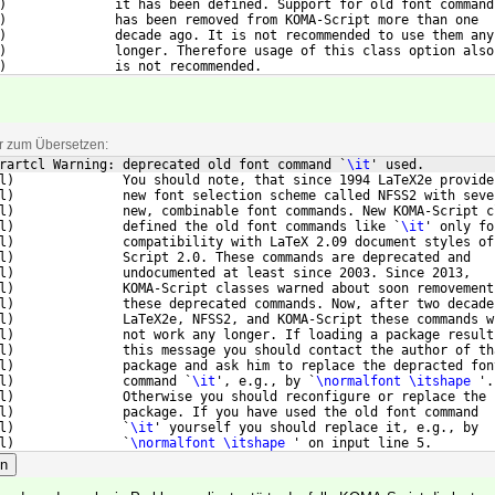
)              it has been defined. Support for old font command
)              has been removed from KOMA-Script more than one
)              decade ago. It is not recommended to use them any
)              longer. Therefore usage of this class option also
)              is not recommended.
ar zum Übersetzen:
rartcl Warning: deprecated old font command `
\it
' used.
l
)
              You should note, that since 1994 LaTeX2e provide
l
)
              new font selection scheme called NFSS2 with seve
l
)
              new, combinable font commands. New KOMA-Script c
l
)
              defined the old font commands like `
\it
' only fo
l
)
              compatibility with LaTeX 2.09 document styles of
l
)
              Script 2.0. These commands are deprecated and
l
)
              undocumented at least since 2003. Since 2013,
l
)
              KOMA-Script classes warned about soon removement
l
)
              these deprecated commands. Now, after two decade
l
)
              LaTeX2e, NFSS2, and KOMA-Script these commands w
l
)
              not work any longer. If loading a package result
l
)
              this message you should contact the author of th
l
)
              package and ask him to replace the depracted fon
l
)
              command `
\it
', e.g., by `
\normalfont
\itshape
 '.
l
)
              Otherwise you should reconfigure or replace the
l
)
              package. If you have used the old font command
l
)
              `
\it
' yourself you should replace it, e.g., by
l
)
              `
\normalfont
\itshape
 ' on input line 5.
en