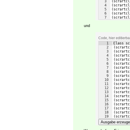
3
(scrartcl
4
(scrartcl
5
(scrartcl
6
(scrartcl
7
(scrartcl
und
Code, hier editierb
1
Class sc
2
(
scrartc
3
(
scrartc
4
(
scrartc
5
(
scrartc
6
(
scrartc
7
(
scrartc
8
(
scrartc
9
(
scrartc
10
(
scrartc
11
(
scrartc
12
(
scrartc
13
(
scrartc
14
(
scrartc
15
(
scrartc
16
(
scrartc
17
(
scrartc
18
(
scrartc
19
(
scrartc
Ausgabe erzeug