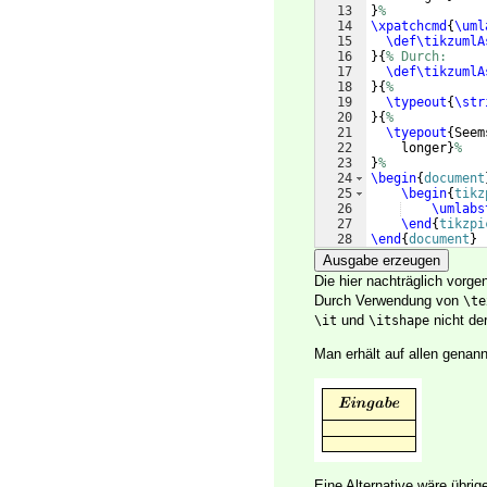
13
}
%
14
\xpatchcmd
{
\uml
15
\def\tikzumlA
16
}
{
% Durch:
17
\def\tikzumlA
18
}
{
%
19
\typeout
{
\str
20
}
{
%
21
\tyepout
{
Seem
22
    longer
}
%
23
}
%
24
\begin
{
document
25
\begin
{
tikz
26
\umlabs
27
\end
{
tikzpi
28
\end
{
document
}
Ausgabe erzeugen
Die hier nachträglich vor
Durch Verwendung von
\te
und
nicht der
\it
\itshape
Man erhält auf allen genan
Eine Alternative wäre übri