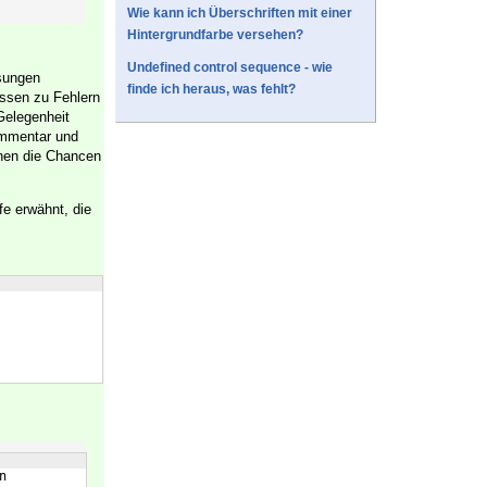
Wie kann ich Überschriften mit einer
Hintergrundfarbe versehen?
Undefined control sequence - wie
isungen
finde ich heraus, was fehlt?
assen zu Fehlern
Gelegenheit
ommentar und
hen die Chancen
fe erwähnt, die
n