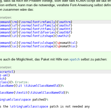
, dass da noch ein Problem vorliegt, stört oder falls KOMA-Script die laut e
tion entfernt, kann man die notwendige, veraltete Font-Anweisung selbst defini
gen zusammen wäre das:
ersetzen:
ommand
{
\rm
}
{
\normalfont\rmfamily
}
{
\mathrm
}
ommand
{
\sf
}
{
\normalfont\sffamily
}
{
\mathsf
}
ommand
{
\tt
}
{
\normalfont\ttfamily
}
{
\mathtt
}
ommand
{
\bf
}
{
\normalfont\bfseries
}
{
\mathbf
}
ommand
{
\it
}
{
\normalfont\itshape
}
{
\mathit
}
ommand
{
\sl
}
{
\normalfont\slshape
}
{
\@
nomath
\sl
}
ommand
{
\sc
}
{
\normalfont\scshape
}
{
\@
nomath
\sc
}
es auch die Möglichkeit, das Paket mit Hilfe von
selbst zu patchen:
xpatch
ersetzen:
scrartcl
}
z-uml
}
tch
}
class
}
{
% Ersetze:
lassName
{{
\it
\tikzumlClassNameOld
}}
%
lassName
{
\textit
{
\tikzumlClassNameOld
}}
%
ing\umlclass\space
 patched
}
%
s the 
\string\umlclass\space
 patch is not needed any