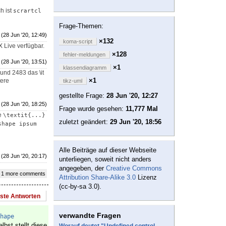
h ist
scrartcl
Frage-Themen:
(28 Jun '20, 12:49)
×132
koma-script
 Live verfügbar.
×128
fehler-meldungen
(28 Jun '20, 13:51)
×1
klassendiagramm
 und 2483 das \it
×1
tere
tikz-uml
gestellte Frage:
28 Jun '20, 12:27
(28 Jun '20, 18:25)
Frage wurde gesehen:
11,777 Mal
ie
\textit{...}
zuletzt geändert:
29 Jun '20, 18:56
hape ipsum 
Alle Beiträge auf dieser Webseite
(28 Jun '20, 20:17)
unterliegen, soweit nicht anders
angegeben, der
Creative Commons
 1 more comments
Attribution Share-Alike 3.0
Lizenz
(cc-by-sa 3.0).
este Antworten
verwandte Fragen
hape
lbst stellt diese