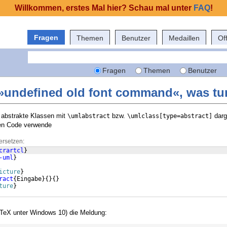
Willkommen, erstes Mal hier? Schau mal unter
FAQ
!
Fragen
Themen
Benutzer
Medaillen
Of
Fragen
Themen
Benutzer
»undefined old font command«, was tu
 abstrakte Klassen mit
bzw.
darg
\umlabstract
\umlclass[type=abstract]
den Code verwende
ersetzen:
crartcl
}
-uml
}
icture
}
ract
{
Eingabe
}
{
}
{
}
ture
}
TeX unter Windows 10) die Meldung: