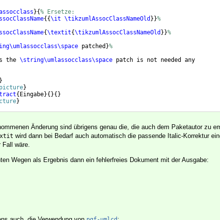
assocclass
}
{
% Ersetze:
ssocClassName
{{
\it
\tikzumlAssocClassNameOld
}}
%
ssocClassName
{
\textit
{
\tikzumlAssocClassNameOld
}}
%
ing\umlassocclass\space
 patched
}
%
s the 
\string\umlassocclass\space
 patch is not needed any
}
picture
}
tract
{
Eingabe
}
{
}
{
}
cture
}
genommenen Änderung sind übrigens genau die, die auch dem Paketautor zu e
wird dann bei Bedarf auch automatisch die passende Italic-Korrektur ein
xtit
 Fall wäre.
nten Wegen als Ergebnis dann ein fehlerfreies Dokument mit der Ausgabe:
gens auch, die Verwendung von
:
pgf-umlcd