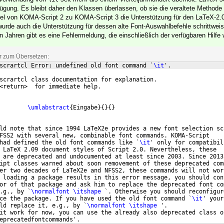
fügung. Es bleibt daher den Klassen überlassen, ob sie die veraltete Methode
sel von KOMA-Script 2 zu KOMA-Script 3 die Unterstützung für den LaTeX-2.
 wurde auch die Unterstützung für dessen alte Font-Auswahlbefehle schrittwei
 Jahren gibt es eine Fehlermeldung, die einschließlich der verfügbaren Hilfe wi
ar zum Übersetzen:
scrartcl Error: undefined old font command `
\it
'.
scrartcl class documentation for explanation.
<return>  for immediate help.
        
\umlabstract
{
Eingabe
}
{
}
{
}
ld note that since 1994 LaTeX2e provides a new font selection sc
FSS2 with several new, combinable font commands. KOMA-Script
had defined the old font commands like `
\it
' only for compatibil
 LaTeX 2.09 document styles of Script 2.0. Nevertheless, these
 are deprecated and undocumented at least since 2003. Since 2013
ipt classes warned about soon removement of these deprecated com
er two decades of LaTeX2e and NFSS2, these commands will not wor
 loading a package results in this error message, you should con
or of that package and ask him to replace the deprecated font co
.g., by `
\normalfont
\itshape
 `. Otherwise you should reconfigur
ce the package. If you have used the old font command `
\it
' your
ld replace it, e.g., by `
\normalfont
\itshape
 '.
it work for now, you can use the already also deprecated class o
eprecatedfontcommands'.