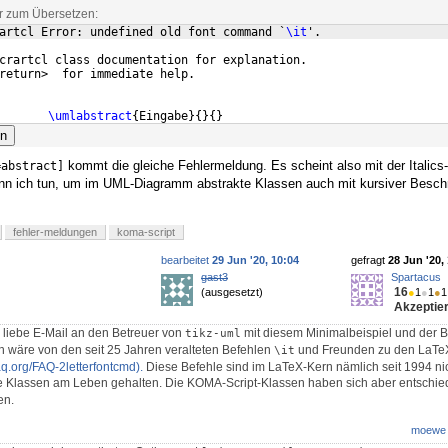
ar zum Übersetzen:
artcl Error: undefined old font command `
\it
'.
crartcl class documentation for explanation.
return>  for immediate help.
       
\umlabstract
{
Eingabe
}
{
}
{
}
en
kommt die gleiche Fehlermeldung. Es scheint also mit der Italics-S
=abstract]
n ich tun, um im UML-Diagramm abstrakte Klassen auch mit kursiver Beschr
fehler-meldungen
koma-script
bearbeitet
29 Jun '20, 10:04
gefragt
28 Jun '20,
gast3
Spartacus
16
(ausgesetzt)
●
1
●
1
●
1
Akzeptier
e liebe E-Mail an den Betreuer von
mit diesem Minimalbeispiel und der Bi
tikz-uml
h wäre von den seit 25 Jahren veralteten Befehlen
und Freunden zu den LaTe
\it
faq.org/FAQ-2letterfontcmd).
Diese Befehle sind im LaTeX-Kern nämlich seit 1994 nic
e Klassen am Leben gehalten. Die KOMA-Script-Klassen haben sich aber entschi
en.
moewe