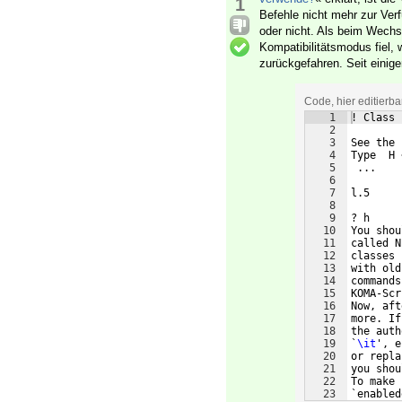
1
Befehle nicht mehr zur Ver
oder nicht. Als beim Wech
Kompatibilitätsmodus fiel,
zurückgefahren. Seit einigen
Code, hier editierb
1
! Class 
2
3
See the 
4
Type  H 
5
 ...
6
7
l.5     
8
9
? h
10
You shou
11
called N
12
classes 
13
with old
14
commands
15
KOMA-Scr
16
Now, aft
17
more. If
18
the auth
19
`
\it
', e
20
or repla
21
you shou
22
To make 
23
`enabled