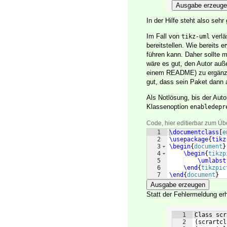
Ausgabe erzeug
In der Hilfe steht also seh
Im Fall von
verlä
tikz-uml
bereitstellen. Wie bereits 
führen kann. Daher sollte 
wäre es gut, den Autor au
einem README) zu ergänzen
gut, dass sein Paket dann 
Als Notlösung, bis der Aut
Klassenoption
enabledepr
Code, hier editierbar zum Üb
1
\documentclass
[
e
2
\usepackage
{
tikz
3
\begin
{
document
}
4
\begin
{
tikzp
5
\umlabst
6
\end
{
tikzpic
7
\end
{
document
}
Ausgabe erzeugen
Statt der Fehlermeldung e
1
Class scr
2
(scrartcl