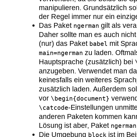
manipulieren. Grundsätzlich so
der Regel immer nur ein einzig
Das Paket
gilt als ver
ngerman
Daher sollte man es auch nich
(nur) das Paket
mit Spra
babel
zu laden. Oftmals
main=ngerman
Hauptsprache (zusätzlich) bei
anzugeben. Verwendet man das
keinesfalls ein weiteres Sprac
zusätzlich laden. Außerdem so
vor
verwend
\begin{document}
-Einstellungen unmitt
\catcode
anderen Paketen kommen kann.
Lösung ist aber, Paket
ngerman
Die Umgebung
ist im Bei
block