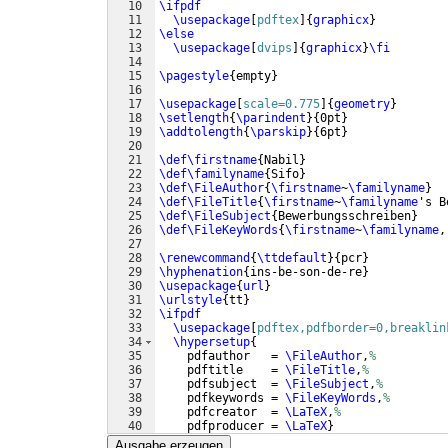
10
\ifpdf
11
\usepackage
[
pdftex
]
{
graphicx
}
12
\else
13
\usepackage
[
dvips
]
{
graphicx
}
\fi
14
15
\pagestyle
{
empty
}
16
17
\usepackage
[
scale=0.775
]
{
geometry
}
18
\setlength
{
\parindent
}
{
0pt
}
19
\addtolength
{
\parskip
}
{
6pt
}
20
21
\def\firstname
{
Nabil
}
22
\def\familyname
{
Sifo
}
23
\def\FileAuthor
{
\firstname
~
\familyname
}
24
\def\FileTitle
{
\firstname
~
\familyname
's B
25
\def\FileSubject
{
Bewerbungsschreiben
}
26
\def\FileKeyWords
{
\firstname
~
\familyname
,
27
28
\renewcommand
{
\ttdefault
}
{
pcr
}
29
\hyphenation
{
ins-be-son-de-re
}
30
\usepackage
{
url
}
31
\urlstyle
{
tt
}
32
\ifpdf
33
\usepackage
[
pdftex,pdfborder=0,breaklin
34
\hypersetup
{
35
    pdfauthor   = 
\FileAuthor
,
%
36
    pdftitle    = 
\FileTitle
,
%
37
    pdfsubject  = 
\FileSubject
,
%
38
    pdfkeywords = 
\FileKeyWords
,
%
39
    pdfcreator  = 
\LaTeX
,
%
40
    pdfproducer = 
\LaTeX
}
41
\else
Ausgabe erzeugen