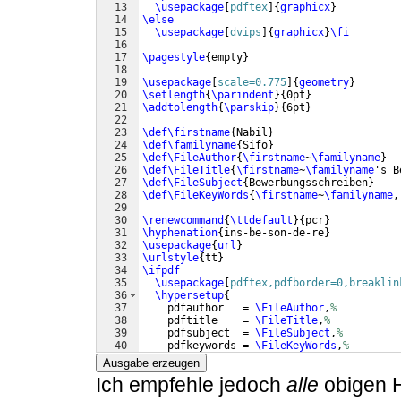
13
\usepackage
[
pdftex
]
{
graphicx
}
14
\else
15
\usepackage
[
dvips
]
{
graphicx
}
\fi
16
17
\pagestyle
{
empty
}
18
19
\usepackage
[
scale=0.775
]
{
geometry
}
20
\setlength
{
\parindent
}
{
0pt
}
21
\addtolength
{
\parskip
}
{
6pt
}
22
23
\def\firstname
{
Nabil
}
24
\def\familyname
{
Sifo
}
25
\def\FileAuthor
{
\firstname
~
\familyname
}
26
\def\FileTitle
{
\firstname
~
\familyname
's B
27
\def\FileSubject
{
Bewerbungsschreiben
}
28
\def\FileKeyWords
{
\firstname
~
\familyname
,
29
30
\renewcommand
{
\ttdefault
}
{
pcr
}
31
\hyphenation
{
ins-be-son-de-re
}
32
\usepackage
{
url
}
33
\urlstyle
{
tt
}
34
\ifpdf
35
\usepackage
[
pdftex,pdfborder=0,breaklin
36
\hypersetup
{
37
    pdfauthor   = 
\FileAuthor
,
%
38
    pdftitle    = 
\FileTitle
,
%
39
    pdfsubject  = 
\FileSubject
,
%
40
    pdfkeywords = 
\FileKeyWords
,
%
41
    pdfcreator  = 
\LaTeX
,
%
Ausgabe erzeugen
Ich empfehle jedoch
alle
obigen H