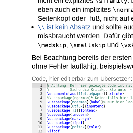
nicht ein explizites
.
\sffamily
eben auch ein implizites
\norm
Seitenkopf oder -fuß, nicht auf
ist kein Absatz
und sollte auc
\\
missbraucht werden. Dafür gib
,
und
\medskip
\smallskip
\vs
Bei Beachtung bereits der ersten
ohne Fehler lauffähig, beispielsw
Code, hier editierbar zum Übersetzen:
1
% Achtung: Der hier gezeigte Code ist nic
2
%          Siehe die Kritikpunkte unter <
3
\documentclass
[
11pt,a4paper
]
{
article
}
4
%\usepackage{ngerman}% Keinesfalls hier l
5
\usepackage
[
ngerman
]
{
babel
}
% Nur hier lad
6
\usepackage
[
utf8x
]
{
inputenc
}
7
\usepackage
[
T1
]
{
fontenc
}
8
\usepackage
{
lmodern
}
9
\usepackage
{
marvosym
}
10
\usepackage
{
ifpdf
}
11
\usepackage
[
pdftex
]
{
color
}
12
\ifpdf