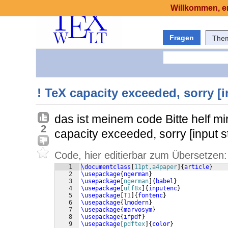
Willkommen, er
Fragen
The
! TeX capacity exceeded, sorry [i
das ist meinem code Bitte helf mi
2
capacity exceeded, sorry [input 
Code, hier editierbar zum Übersetzen:
1
\documentclass
[
11pt,a4paper
]
{
article
}
2
\usepackage
{
ngerman
}
3
\usepackage
[
ngerman
]
{
babel
}
4
\usepackage
[
utf8x
]
{
inputenc
}
5
\usepackage
[
T1
]
{
fontenc
}
6
\usepackage
{
lmodern
}
7
\usepackage
{
marvosym
}
8
\usepackage
{
ifpdf
}
9
\usepackage
[
pdftex
]
{
color
}