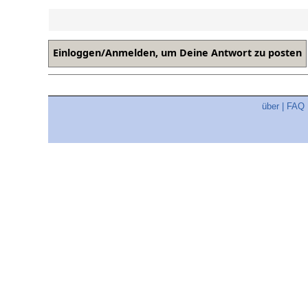
über
|
FAQ