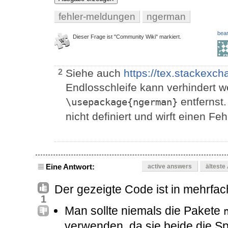
fehler-meldungen
ngerman
bear
Dieser Frage ist "Community Wiki" markiert.
Siehe auch
https://tex.stackexc
2
Endlosschleife kann verhindert 
entfernst.
\usepackage{ngerman}
nicht definiert und wirft einen Feh
Eine Antwort:
active answers
älteste
Der gezeigte Code ist in mehrfach
1
Man sollte niemals die Pakete
verwenden, da sie beide die Sp