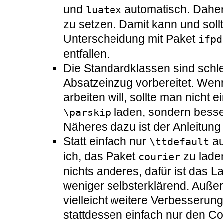
und
automatisch. Daher 
luatex
zu setzen. Damit kann und soll
Unterscheidung mit Paket
ifpd
entfallen.
Die Standardklassen sind schle
Absatzeinzug vorbereitet. Wen
arbeiten will, sollte man nicht 
laden, sondern bess
\parskip
Näheres dazu ist der Anleitun
Statt einfach nur
a
\ttdefault
ich, das Paket
zu lade
courier
nichts anderes, dafür ist das 
weniger selbsterklärend. Auß
vielleicht weitere Verbesserun
stattdessen einfach nur den C