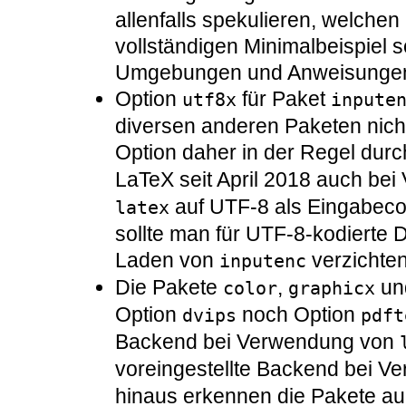
allenfalls spekulieren, welchen 
vollständigen Minimalbeispiel s
Umgebungen und Anweisungen
Option
für Paket
utf8x
inpute
diversen anderen Paketen nicht 
Option daher in der Regel dur
LaTeX seit April 2018 auch be
auf UTF-8 als Eingabecod
latex
sollte man für UTF-8-kodierte
Laden von
verzichten
inputenc
Die Pakete
,
un
color
graphicx
Option
noch Option
dvips
pdft
Backend bei Verwendung von
voreingestellte Backend bei 
hinaus erkennen die Pakete a