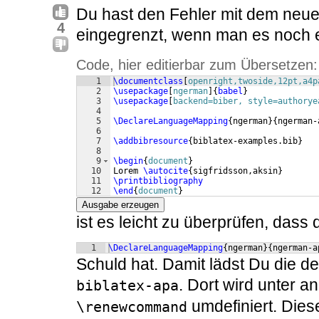
Du hast den Fehler mit dem neue
4
eingegrenzt, wenn man es noch 
Code, hier editierbar zum Übersetzen:
1
\documentclass
[
openright,twoside,12pt,a4p
2
\usepackage
[
ngerman
]
{
babel
}
3
\usepackage
[
backend=biber, style=authorye
4
5
\DeclareLanguageMapping
{
ngerman
}
{
ngerman-
6
7
\addbibresource
{
biblatex-examples.bib
}
8
9
\begin
{
document
}
10
Lorem 
\autocite
{
sigfridsson,aksin
}
11
\printbibliography
12
\end
{
document
}
Ausgabe erzeugen
ist es leicht zu überprüfen, dass 
1
\DeclareLanguageMapping
{
ngerman
}
{
ngerman-a
Schuld hat. Damit lädst Du die 
. Dort wird unter 
biblatex-apa
umdefiniert. Diese
\renewcommand