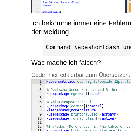
ich bekomme immer eine Fehler
der Meldung:
Command \apashortdash un
Was mache ich falsch?
Code, hier editierbar zum Übersetzen:
1
\documentclass
[
openright,twoside,12pt,a4p
2
3
% Deutsche Sonderzeichen und Silbentrennu
4
\usepackage
[
ngerman
]
{
babel
}
5
6
% Abkürzungsverzeichnis
7
\usepackage
[
german
]
{
nomencl
}
8
\let\abbrev\nomenclature
9
\usepackage
[
printonlyused
]
{
acronym
}
10
\usepackage
[
format=plain
]
{
caption
}
11
12
%Includes "References" in the table of co
13
\usepackage
[
backend=biber,style=authoryea