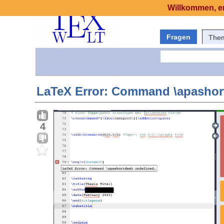
Willkommen, er
Fragen
The
LaTeX Error: Command \apashor
4