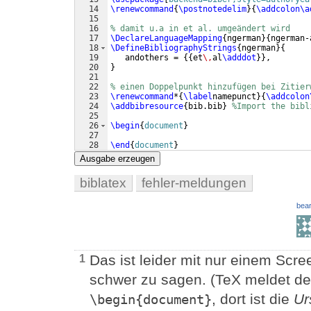
14
\renewcommand
{
\postnotedelim
}
{
\addcolon\a
15
16
% damit u.a in et al. umgeändert wird 
17
\DeclareLanguageMapping
{
ngerman
}
{
ngerman-
18
\DefineBibliographyStrings
{
ngerman
}
{
19
   andothers = 
{{
et
\,
al
\adddot
}}
,
20
}
21
22
% einen Doppelpunkt hinzufügen bei Zitier
23
\renewcommand
*
{
\label
namepunct
}
{
\addcolon
24
\addbibresource
{
bib.bib
}
%Import the bibl
25
26
\begin
{
document
}
27
28
\end
{
document
}
Ausgabe erzeugen
biblatex
fehler-meldungen
bear
Das ist leider mit nur einem Scr
1
schwer zu sagen. (TeX meldet den
, dort ist die
Ur
\begin{document}