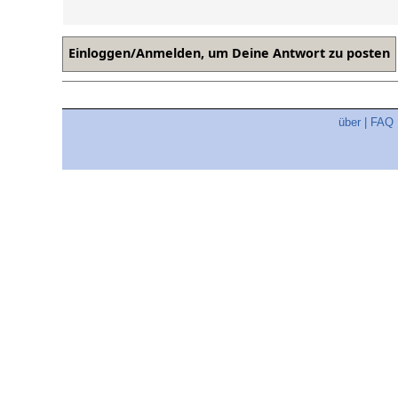
über
|
FAQ