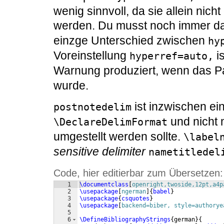
wenig sinnvoll, da sie allein nicht
werden. Du musst noch immer d
einzge Unterschied zwischen
hy
Voreinstellung
i
hyperref=auto,
Warnung produziert, wenn das 
wurde.
ist inzwischen ei
postnotedelim
und nicht 
\DeclareDelimFormat
umgestellt werden sollte.
\label
sensitive delimiter
nametitledel
Code, hier editierbar zum Übersetzen:
1
\documentclass
[
openright,twoside,12pt,a4p
2
\usepackage
[
ngerman
]
{
babel
}
3
\usepackage
{
csquotes
}
4
\usepackage
[
backend=biber, style=authorye
5
6
\DefineBibliographyStrings
{
german
}
{