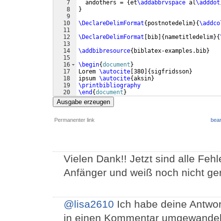
7
  andothers = 
{
et
\addabbrvspace
 al
\adddot
8
}
9
10
\DeclareDelimFormat
{
postnotedelim
}
{
\addco
11
12
\DeclareDelimFormat
[
bib
]
{
nametitledelim
}
{
13
14
\addbibresource
{
biblatex-examples.bib
}
15
16
\begin
{
document
}
17
Lorem 
\autocite
[
380
]
{
sigfridsson
}
18
ipsum 
\autocite
{
aksin
}
19
\printbibliography
20
\end
{
document
}
Ausgabe erzeugen
Permanenter link
bear
Vielen Dank!! Jetzt sind alle Fehl
Anfänger und weiß noch nicht gen
@lisa2610
Ich habe deine Antwort
in einen Kommentar umgewandelt.