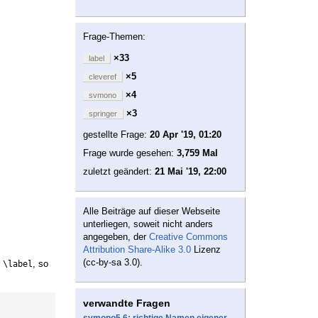
Frage-Themen:
×33
label
×5
cleveref
×4
svmono
×3
springer
gestellte Frage:
20 Apr '19, 01:20
Frage wurde gesehen:
3,759 Mal
zuletzt geändert:
21 Mai '19, 22:00
Alle Beiträge auf dieser Webseite
unterliegen, soweit nicht anders
angegeben, der
Creative Commons
Attribution Share-Alike 3.0
Lizenz
(cc-by-sa 3.0).
r
, so
\label
verwandte Fragen