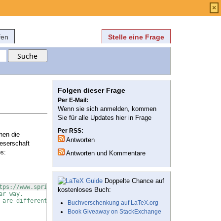
Anmelden
über
FAQ
×
fen
Stelle eine Frage
Folgen dieser Frage
Per E-Mail:
Wenn sie sich anmelden, kommen
Sie für alle Updates hier in Frage
Per RSS:
hen die
Antworten
Leserschaft
os:
Antworten und Kommentare
Doppelte Chance auf
tps://www.springer.com/gp/authors-editors/book-authors-editors/r
kostenloses Buch:
ar way.
 are different.
Buchverschenkung auf LaTeX.org
Book Giveaway on StackExchange