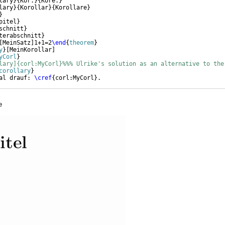
lary
}
{
Kor.
}
{
Kore.
}
lary
}
{
Korollar
}
{
Korollare
}
}
pitel
}
schnitt
}
terabschnitt
}
[
MeinSatz
]
1+1=2
\end
{
theorem
}
y
}
[
MeinKorollar
]
yCorl
}
lary]{corl:MyCorl}%%% Ulrike's solution as an alternative to the
corollary
}
al drauf: 
\cref
{
corl:MyCorl
}
.
e