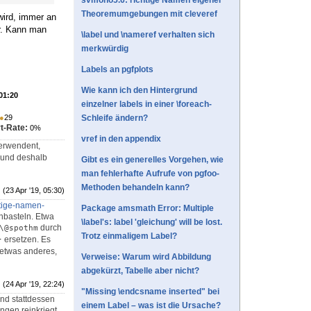
svmono5.6: richtige Namen eigener
Theoremumgebungen mit cleveref
ird, immer an
r. Kann man
\label und \nameref verhalten sich
merkwürdig
Labels an pgfplots
Wie kann ich den Hintergrund
 01:20
einzelner labels in einer \foreach-
●
29
Schleife ändern?
t-Rate:
0%
vref in den appendix
erwendent,
t und deshalb
Gibt es ein generelles Vorgehen, wie
man fehlerhafte Aufrufe von pgfoo-
Methoden behandeln kann?
(23 Apr '19, 05:30)
htige-namen-
Package amsmath Error: Multiple
basteln. Etwa
\label's: label 'gleichung' will be lost.
durch
\@spothm
Trotz einmaligem Label?
ersetzen. Es
}
 etwas anderes,
Verweise: Warum wird Abbildung
abgekürzt, Tabelle aber nicht?
(24 Apr '19, 22:24)
"Missing \endcsname inserted" bei
und stattdessen
einem Label – was ist die Ursache?
gen reinkriegt.