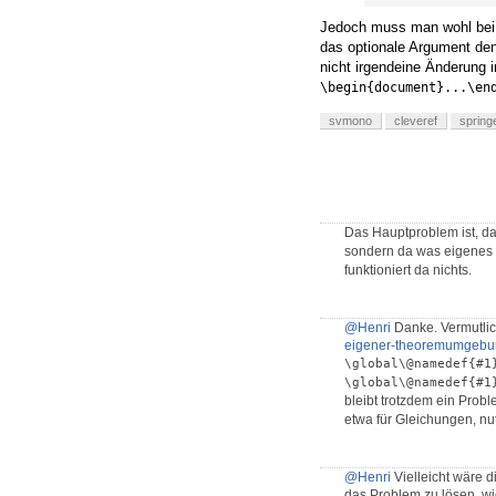
Jedoch muss man wohl bei 
das optionale Argument de
nicht irgendeine Änderung i
\begin{document}...\en
svmono
cleveref
spring
Das Hauptproblem ist, d
sondern da was eigenes 
funktioniert da nichts.
@Henri
Danke. Vermutli
eigener-theoremumgebun
\global\@namedef{#1
\global\@namedef{#1
bleibt trotzdem ein Pro
etwa für Gleichungen, nu
@Henri
Vielleicht wäre 
das Problem zu lösen, w