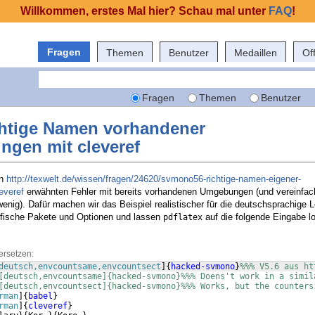
Willkommen, erstes Mal hier? Schau mal unter
FAQ
!
Fragen
Themen
Benutzer
Medaillen
Of
Fragen
Themen
Benutzer
chtige Namen vorhandener
gen mit cleveref
in
http://texwelt.de/wissen/fragen/24620/svmono56-richtige-namen-eigener-
everef
erwähnten Fehler mit bereits vorhandenen Umgebungen (und vereinfac
enig). Dafür machen wir das Beispiel realistischer für die deutschsprachige 
fische Pakete und Optionen und lassen
auf die folgende Eingabe l
pdflatex
ersetzen:
deutsch,envcountsame,envcountsect
]
{
hacked-svmono
}
%%% V5.6 aus ht
[deutsch,envcountsame]{hacked-svmono}%%% Doens't work in a simil
[deutsch,envcountsect]{hacked-svmono}%%% Works, but the counters
rman
]
{
babel
}
rman
]
{
cleveref
}