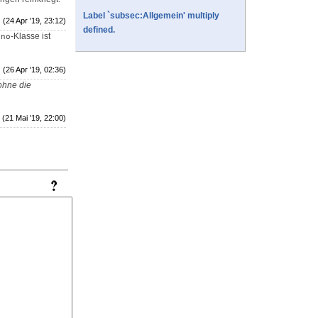
Label `subsec:Allgemein' multiply
(24 Apr '19, 23:12)
defined.
-Klasse ist
ono
(26 Apr '19, 02:36)
ohne die
(21 Mai '19, 22:00)