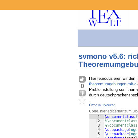
svmono v5.6: ri
Theoremumgebun
Hier reproduzieren wir den 
theoremumgebungen-mit-cl
0
Problemstellung somit ein w
durch deutschprachenspezi
Öffne in Overleaf
Code, hier editierbar zum Üb
1
\documentclass
[
2
%\documentclass
3
%\documentclass
4
\usepackage
[
nge
5
\usepackage
[
nge