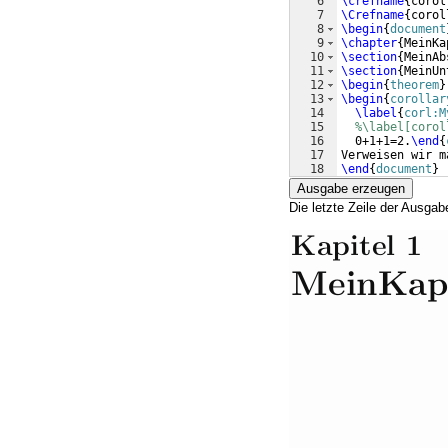
6
\crefname
{
corol
7
\Crefname
{
corol
8
\begin
{
document
9
\chapter
{
MeinKa
10
\section
{
MeinAb
11
\section
{
MeinUn
12
\begin
{
theorem
}
13
\begin
{
corollar
14
\label
{
corl:M
15
%\label[corol
16
  0+1+1=2.
\end
{
17
Verweisen wir m
18
\end
{
document
}
Ausgabe erzeugen
Die letzte Zeile der Ausgab