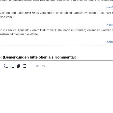
user0
zichten und dafür
zu verwenden erscheint mir am sinnvollsten. Diese
amsthm
svm
elbe vom Ei.
Henri
o.cls am 23. April 2019 (dem Datum der Datei nach zu urteilen) verändert worden
setzen
. Mir fehlen die Worte.
user0
e: (Bemerkungen bitte oben als Kommentar)