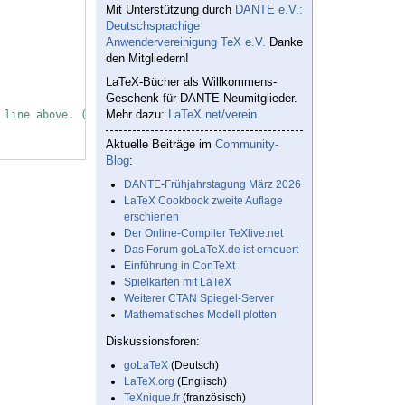
Mit Unterstützung durch
DANTE e.V.:
Deutschsprachige
Anwendervereinigung TeX e.V.
Danke
den Mitgliedern!
LaTeX-Bücher als Willkommens-
Geschenk für DANTE Neumitglieder.
Mehr dazu:
LaTeX.net/verein
 line above. (It works but is less automatic than we wish it to 
Aktuelle Beiträge im
Community-
Blog
:
DANTE-Frühjahrstagung März 2026
LaTeX Cookbook zweite Auflage
erschienen
Der Online-Compiler TeXlive.net
Das Forum goLaTeX.de ist erneuert
Einführung in ConTeXt
Spielkarten mit LaTeX
Weiterer CTAN Spiegel-Server
Mathematisches Modell plotten
Diskussionsforen:
goLaTeX
(Deutsch)
LaTeX.org
(Englisch)
TeXnique.fr
(französisch)