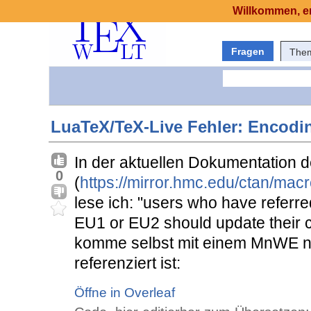
Willkommen, er
Fragen
The
LuaTeX/TeX-Live Fehler: Encod
In der aktuellen Dokumentation 
0
(
https://mirror.hmc.edu/ctan/macr
lese ich: "users who have referre
EU1 or EU2 should update their 
komme selbst mit einem MnWE nich
referenziert ist:
Öffne in Overleaf