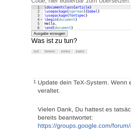
Code, hier editierbar zum Übersetzen:
1
\documentclass
{
article
}
2
\usepackage
[
ngerman
]
{
babel
}
3
\usepackage
{
fontspec
}
4
\begin
{
document
}
5
Hello.
6
\end
{
document
}
Ausgabe erzeugen
Was ist zu tun?
eu2
fontenc
texlive
luatex
Update dein TeX-System. Wenn e
1
veraltet.
Vielen Dank, Du hattest es tatsäc
bereits beantwortet:
https://groups.google.com/forum