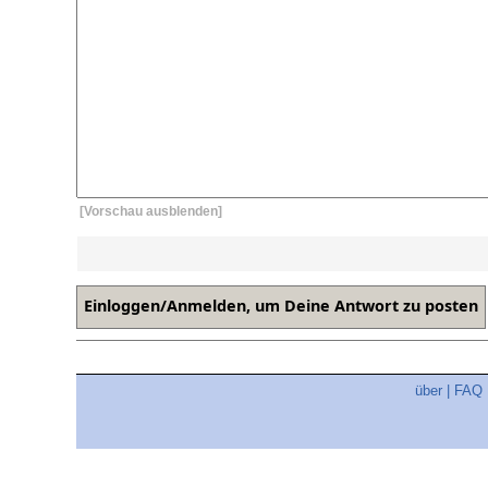
[Vorschau ausblenden]
über
|
FAQ