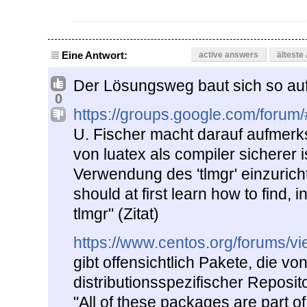
Eine Antwort:
active answers
älteste
Der Lösungsweg baut sich so auf
0
https://groups.google.com/forum
U. Fischer macht darauf aufmer
von luatex als compiler sicherer i
Verwendung des 'tlmgr' einzuricht
should at first learn how to find,
tlmgr" (Zitat)
https://www.centos.org/forums/v
gibt offensichtlich Pakete, die vo
distributionsspezifischer Reposi
"All of these packages are part of t