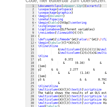
Code, hier editierbar zum Übersetzen:
1
\documentclass
[
a4paper,12pt
]
{
scrartcl
}
2
\usepackage
{
setspace
}
3
\usepackage
{
graphicx
}
4
\begin
{
document
}
5
\onehalfspacing
6
\begin
{
table
}
[
htbp
]
\centering
7
\singlespacing
8
\captionabove
{
Different variables
}
9
\resizebox
{
\linewidth
}
{
!
}
{
%
10
{
11
\def\sym
#1
{
\ifmmode
^
{
#1
}
\else
\(
^
{
#1
}
\)
\fi
12
\begin
{
tabular
}
{
l*
{
4
}
{
c
}}
13
\hline\hline
14
    &
\multicolumn
{
1
}
{
c
}
{(
1
)}
&
\mul
15
    &
\multicolumn
{
1
}
{
c
}
{
x
}
&
\multi
16
\hline
17
y1      &       0.372         &          
18
   &      
(
0.16
)
         &   
19
[
1em
]
20
y2      &  &       2.277         &       
21
    &     &      
(
1.14
)
         &
22
[
1em
]
23
y3 &                     &  &       0.791
24
    &                          & 
25
\hline\hline
26
\multicolumn
{
4
}
{
l
}
{
\textit
{
\scriptsize
27
The table shows the results of an OLS est
28
\multicolumn
{
4
}
{
l
}
{
\textit
{
\scriptsize
\s
29
\multicolumn
{
4
}
{
l
}
{
\textit
{
\scriptsize
 Hi
30
\multicolumn
{
4
}
{
l
}
{
\textit
{
\scriptsize
 Hi
31
\end
{
tabular
}