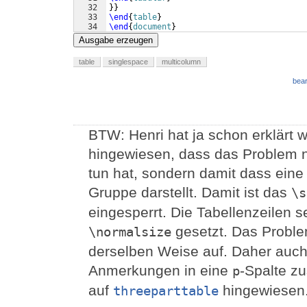
32
}}
33
\end
{
table
}
34
\end
{
document
}
Ausgabe erzeugen
table
singlespace
multicolumn
bear
BTW: Henri hat ja schon erklärt w
hingewiesen, dass das Problem ni
tun hat, sondern damit dass eine
Gruppe darstellt. Damit ist das
\s
eingesperrt. Die Tabellenzeilen 
gesetzt. Das Problem
\normalsize
derselben Weise auf. Daher auch
Anmerkungen in eine
-Spalte z
p
auf
hingewiesen
threeparttable