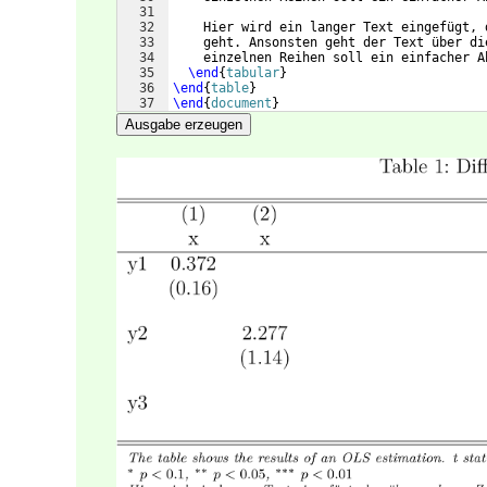
31
32
    Hier wird ein langer Text eingefügt, 
33
    geht. Ansonsten geht der Text über di
34
    einzelnen Reihen soll ein einfacher A
35
\end
{
tabular
}
36
\end
{
table
}
37
\end
{
document
}
Ausgabe erzeugen