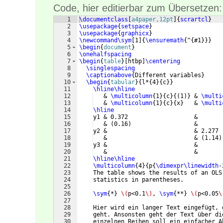
Code, hier editierbar zum Übersetzen:
1
\documentclass
[
a4paper,12pt
]
{
scrartcl
}
2
\usepackage
{
setspace
}
3
\usepackage
{
graphicx
}
4
\newcommand\sym
[
1
]
{
\ensuremath
{
^
{
#1
}}}
5
\begin
{
document
}
6
\onehalfspacing
7
\begin
{
table
}
[
htbp
]
\centering
8
\singlespacing
9
\captionabove
{
Different variables
}
10
\begin
{
tabular
}
{
l*
{
4
}
{
c
}}
11
\hline\hline
12
   & 
\multicolumn
{
1
}
{
c
}
{(
1
)}
 & 
\multi
13
   & 
\multicolumn
{
1
}
{
c
}
{
x
}
   & 
\multi
14
\hline
15
    y1 & 0.372                   &       
16
   & 
(
0.16
)
                  &       
17
    y2 &                         & 2.277 
18
   &                         & 
(
1.14
)
19
    y3 &                         &       
20
   &                         &       
21
\hline\hline
22
\multicolumn
{
4
}
{
p
{
\dimexpr\linewidth
-
23
    The table shows the results of an OLS
24
    statistics in parentheses.
25
26
\sym
{
*
}
\(
p<0.1
\)
, 
\sym
{
**
}
\(
p<0.05
\
27
28
    Hier wird ein langer Text eingefügt, 
29
    geht. Ansonsten geht der Text über di
30
    einzelnen Reihen soll ein einfacher A