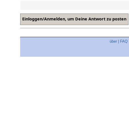
über
|
FAQ