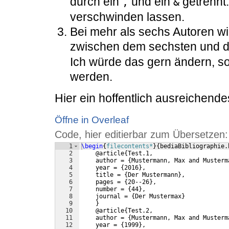
durch ein
und ein
getrennt
,
&
verschwinden lassen.
Bei mehr als sechs Autoren wir
zwischen dem sechsten und d
Ich würde das gern ändern, so
werden.
Hier ein hoffentlich ausreichende
Öffne in Overleaf
Code, hier editierbar zum Übersetzen:
1
\begin
{
filecontents*
}
{
bediaBibliographie.
2
    @article
{
Test.1,
3
    author = 
{
Mustermann, Max and Musterm
4
    year = 
{
2016
}
,
5
    title = 
{
Der Mustermann
}
,
6
    pages = 
{
20--26
}
,
7
    number = 
{
44
}
,
8
    journal = 
{
Der Mustermax
}
9
}
10
    @article
{
Test.2,
11
    author = 
{
Mustermann, Max and Musterm
12
    year = 
{
1999
}
,