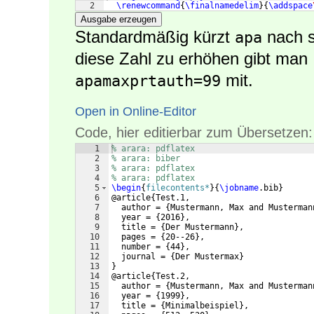
2
\renewcommand
{
\finalnamedelim
}
{
\addspace
Ausgabe erzeugen
Standardmäßig kürzt
nach s
apa
diese Zahl zu erhöhen gibt man
mit.
apamaxprtauth=99
Open in Online-Editor
Code, hier editierbar zum Übersetzen:
1
% arara: pdflatex
2
% arara: biber
3
% arara: pdflatex
4
% arara: pdflatex
5
\begin
{
filecontents*
}
{
\jobname
.bib
}
6
@article
{
Test.1,
7
  author = 
{
Mustermann, Max and Musterman
8
  year = 
{
2016
}
,
9
  title = 
{
Der Mustermann
}
,
10
  pages = 
{
20--26
}
,
11
  number = 
{
44
}
,
12
  journal = 
{
Der Mustermax
}
13
}
14
@article
{
Test.2,
15
  author = 
{
Mustermann, Max and Musterman
16
  year = 
{
1999
}
,
17
  title = 
{
Minimalbeispiel
}
,