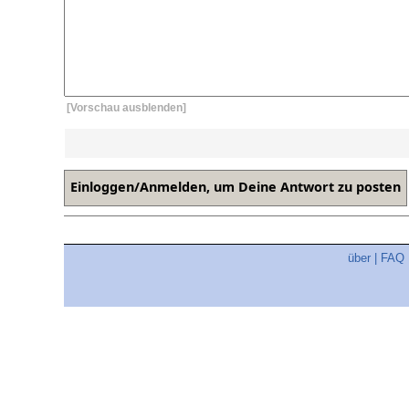
[Vorschau ausblenden]
über
|
FAQ