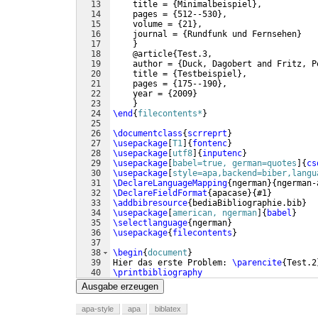
13
    title = 
{
Minimalbeispiel
}
,
14
    pages = 
{
512--530
}
,
15
    volume = 
{
21
}
,
16
    journal = 
{
Rundfunk und Fernsehen
}
17
}
18
    @article
{
Test.3,
19
    author = 
{
Duck, Dagobert and Fritz, P
20
    title = 
{
Testbeispiel
}
,
21
    pages = 
{
175--190
}
,
22
    year = 
{
2009
}
23
}
24
\end
{
filecontents*
}
25
26
\documentclass
{
scrreprt
}
27
\usepackage
[
T1
]
{
fontenc
}
28
\usepackage
[
utf8
]
{
inputenc
}
29
\usepackage
[
babel=true, german=quotes
]
{
cs
30
\usepackage
[
style=apa,backend=biber,langu
31
\DeclareLanguageMapping
{
ngerman
}
{
ngerman-
32
\DeclareFieldFormat
{
apacase
}
{
#1
}
33
\addbibresource
{
bediaBibliographie.bib
}
34
\usepackage
[
american, ngerman
]
{
babel
}
35
\selectlanguage
{
ngerman
}
36
\usepackage
{
filecontents
}
37
38
\begin
{
document
}
39
Hier das erste Problem: 
\parencite
{
Test.2
40
\printbibliography
41
\end
{
document
}
Ausgabe erzeugen
apa-style
apa
biblatex