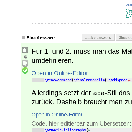
bear
Eine Antwort:
active answers
älteste
Für 1. und 2. muss man das M
4
umdefinieren.
Open in Online-Editor
1
\renewcommand
{
\finalnamedelim
}
{
\addspace
\&
Allerdings setzt der
-Stil da
apa
zurück. Deshalb braucht man zu
Open in Online-Editor
Code, hier editierbar zum Übersetzen:
1
\AtBeginBibliography
{
%