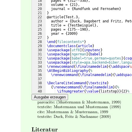
18
  pages = 
{
512--530
}
,
19
  volume = 
{
21
}
,
20
  journal = 
{
Rundfunk und Fernsehen
}
21
}
22
@article
{
Test.3,
23
  author = 
{
Duck, Dagobert and Fritz, Pet
24
  title = 
{
Testbeispiel
}
,
25
  pages = 
{
175--190
}
,
26
  year = 
{
2009
}
27
}
28
\end
{
filecontents*
}
29
\documentclass
{
article
}
30
\usepackage
[
utf8
]
{
inputenc
}
31
\usepackage
[
ngerman
]
{
babel
}
32
\usepackage
[
babel=true,german=quotes
]
{
csq
33
\usepackage
[
style=apa,backend=biber,langu
34
\renewcommand
{
\finalnamedelim
}
{
\addspace
\
35
\AtBeginBibliography
{
%
36
\renewcommand
{
\finalnamedelim
}
{
\addspac
37
38
\DeclareCiteCommand
{
\textcite
}
39
{
\renewcommand
{
\finalnamedelim
}
{
%
40
\ifnumgreater
{
\value
{
liststop
}}
{
2
}
%
41
{
\addspace
\&
\space
}
%
Ausgabe erzeugen