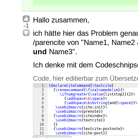
Hallo zusammen,
-1
ich hätte hier das Problem gena
/parencite von "Name1, Name2
und
Name3".
Ich denke mit dem Codeschnipse
Code, hier editierbar zum Übersetz
1
\DeclareCiteCommand
{
\textcite
}
2
{
\renewcommand
{
\finalnamedelim
}
{
%
3
\ifnumgreater
{
\value
{
liststop
}}
{
2
}
%
4
{
\addspace
\&
\space
}
%
5
{
\addspace\bibstring
{
and
}
\space
}}
%
6
\usebibmacro
{
cite:init
}
%
7
\usebibmacro
{
prenote
}}
8
{
\usebibmacro
{
citeindex
}
%
9
\usebibmacro
{
textcite
}}
10
{
}
11
{
\usebibmacro
{
textcite:postnote
}
%
12
\usebibmacro
{
cite:post
}}