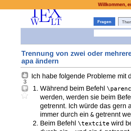
Willkommen, er
Fragen
The
Trennung von zwei oder mehreren
apa ändern
Ich habe folgende Probleme mit 
3
Während beim Befehl
\paren
werden, werden sie beim Bef
getrennt. Ich würde das gern 
immer durch ein
getrennt we
&
Beim Befehl
wird be
\textcite