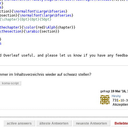
r
}
e
}
ction
}
{
\normalfont\Large\bfseries
}
bsection
}
{
\normalfont\large\bfseries
}
{\chapter}{0pt}{0pt}{50pt}
thechapter
}
{
\color
{
red
}
\Alph
{
chapter
}}
\thesection
}
{
\arabic
{
section
}}
}
s
d Overleaf useful, and please let us know if you have any feedba
mmer im Inhaltsverzeichnis wieder auf schwarz stellen?
koma-script
gefragt
19 Mai '16, 
Hirshy
731
●
10
●
3
Akzeptier
active answers
älteste Antworten
neueste Antworten
Beliebt