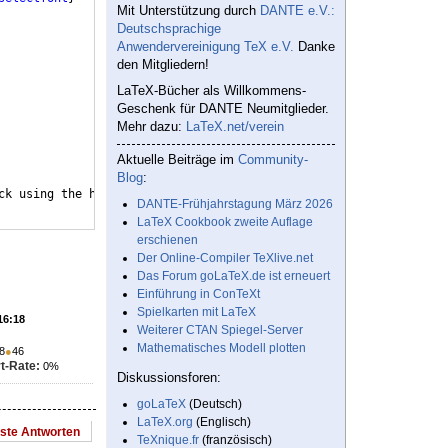
Mit Unterstützung durch
DANTE e.V.:
Deutschsprachige
Anwendervereinigung TeX e.V.
Danke
den Mitgliedern!
LaTeX-Bücher als Willkommens-
Geschenk für DANTE Neumitglieder.
Mehr dazu:
LaTeX.net/verein
Aktuelle Beiträge im
Community-
Blog
:
ck using the help menu above.
DANTE-Frühjahrstagung März 2026
LaTeX Cookbook zweite Auflage
erschienen
Der Online-Compiler TeXlive.net
Das Forum goLaTeX.de ist erneuert
Einführung in ConTeXt
Spielkarten mit LaTeX
16:18
Weiterer CTAN Spiegel-Server
Mathematisches Modell plotten
8
●
46
t-Rate:
0%
Diskussionsforen:
goLaTeX
(Deutsch)
LaTeX.org
(Englisch)
este Antworten
TeXnique.fr
(französisch)