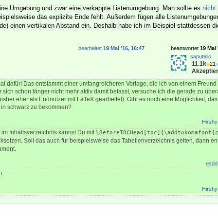
eine Umgebung und zwar eine verkappte Listenumgebung. Man sollte es
nicht
beispielsweise das explizite Ende fehlt. Außerdem fügen alle Listenumgebung
de) einen vertikalen Abstand ein. Deshalb habe ich im Beispiel stattdessen d
bearbeitet
19 Mai '16, 16:47
beantwortet
19 Mai 
saputello
11.1k
●
21
Akzeptier
l dafür! Das entstammt einer umfangreicheren Vorlage, die ich von einem Freund v
ich schon länger nicht mehr aktiv damit befasst, versuche ich die gerade zu über
sher eher als Endnutzer mit LaTeX gearbeitet). Gibt es noch eine Möglichkeit, das
ch in schwarz zu bekommen?
Hirshy
 im Inhaltsverzeichnis kannst Du mit
\BeforeTOCHead[toc]{\addtokomafont{
ksetzen. Soll das auch für beispielsweise das Tabellenverzeichnis gelten, dann en
ument.
esdd
!
Hirshy