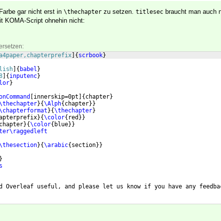
Farbe gar nicht erst in
zu setzen.
braucht man auch n
\thechapter
titlesec
t KOMA-Script ohnehin nicht:
ersetzen:
a4paper,chapterprefix
]
{
scrbook
}
lish
]
{
babel
}
8
]
{
inputenc
}
lor
}
onCommand
[
innerskip=0pt
]
{
chapter
}
\thechapter
}
{
\Alph
{
chapter
}}
\chapterformat
}
{
\thechapter
}
apterprefix
}
{
\color
{
red
}}
chapter
}
{
\color
{
blue
}}
ter\raggedleft
\thesection
}
{
\arabic
{
section
}}
}
s
d Overleaf useful, and please let us know if you have any feedba