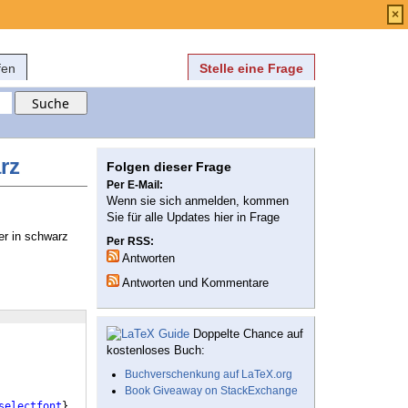
Anmelden
über
FAQ
×
fen
Stelle eine Frage
rz
Folgen dieser Frage
Per E-Mail:
Wenn sie sich anmelden, kommen
Sie für alle Updates hier in Frage
er in schwarz
Per RSS:
Antworten
Antworten und Kommentare
Doppelte Chance auf
kostenloses Buch:
Buchverschenkung auf LaTeX.org
Book Giveaway on StackExchange
selectfont
}