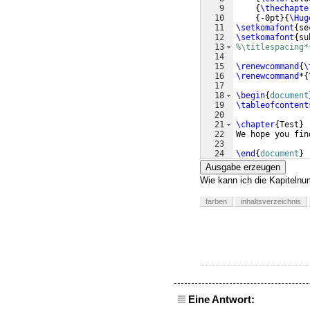
9
{
\thechapte
10
{
-0pt
}
{
\Hug
11
\setkomafont
{
se
12
\setkomafont
{
su
13
%\titlespacing*
14
15
\renewcommand
{
\
16
\renewcommand
*
{
17
18
\begin
{
document
19
\tableofcontent
20
21
\chapter
{
Test
}
22
We hope you fin
23
24
\end
{
document
}
Ausgabe erzeugen
Wie kann ich die Kapitelnu
farben
inhaltsverzeichnis
Eine Antwort: