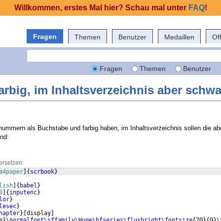
Willkommen, erstes Mal hier? Schau mal unter
FAQ
!
Fragen
Themen
Benutzer
Medaillen
Of
Fragen
Themen
Benutzer
rbig, im Inhaltsverzeichnis aber schwa
lnummern als Buchstabe und farbig haben, im Inhaltsverzeichnis sollen die ab
and:
ersetzen:
a4paper
]
{
scrbook
}
lish
]
{
babel
}
8
]
{
inputenc
}
lor
}
lesec
}
hapter
}
[
display
]
e
}
\normalfont\sffamily\Huge\bfseries\flushright\fontsize
{
70
}
{
0
}
\