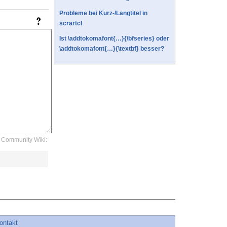
Probleme bei Kurz-/Langtitel in
scrartcl
Ist \addtokomafont{…}{\bfseries} oder
\addtokomafont{…}{\textbf} besser?
Community Wiki:
ontakt