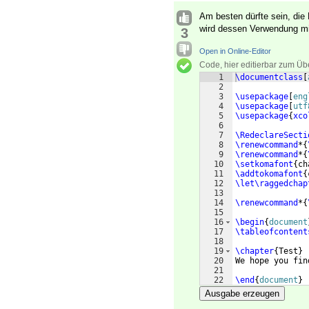
Am besten dürfte sein, die 
wird dessen Verwendung mi
3
Open in Online-Editor
Code, hier editierbar zum Üb
1
\documentclass
[
2
3
\usepackage
[
eng
4
\usepackage
[
utf
5
\usepackage
{
xco
6
7
\RedeclareSecti
8
\renewcommand
*
{
9
\renewcommand
*
{
10
\setkomafont
{
ch
11
\addtokomafont
{
12
\let\raggedchap
13
14
\renewcommand
*
{
15
16
\begin
{
document
17
\tableofcontent
18
19
\chapter
{
Test
}
20
We hope you fin
21
22
\end
{
document
}
Ausgabe erzeugen