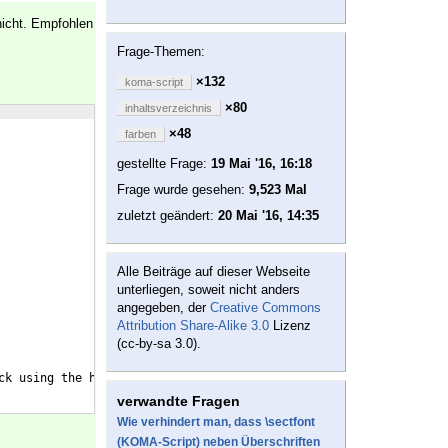
icht. Empfohlen
Frage-Themen:
×132
koma-script
×80
inhaltsverzeichnis
×48
farben
gestellte Frage:
19 Mai '16, 16:18
Frage wurde gesehen:
9,523 Mal
zuletzt geändert:
20 Mai '16, 14:35
Alle Beiträge auf dieser Webseite
unterliegen, soweit nicht anders
angegeben, der
Creative Commons
Attribution Share-Alike 3.0
Lizenz
(cc-by-sa 3.0).
ck using the help menu above.
verwandte Fragen
Wie verhindert man, dass \sectfont
(KOMA-Script) neben Überschriften