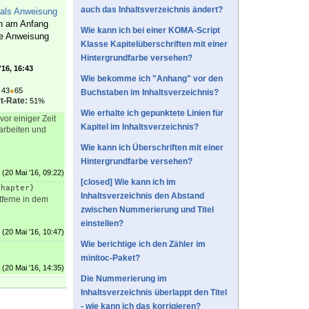
auch das Inhaltsverzeichnis ändert?
 als Anweisung
en am Anfang
Wie kann ich bei einer KOMA-Script
ie Anweisung
Klasse Kapitelüberschriften mit einer
Hintergrundfarbe versehen?
'16, 16:43
Wie bekomme ich "Anhang" vor den
●
43
●
65
Buchstaben im Inhaltsverzeichnis?
t-Rate:
51%
Wie erhalte ich gepunktete Linien für
or einiger Zeit
Kapitel im Inhaltsverzeichnis?
arbeiten und
Wie kann ich Überschriften mit einer
Hintergrundfarbe versehen?
(20 Mai '16, 09:22)
[closed] Wie kann ich im
chapter}
Inhaltsverzeichnis den Abstand
tferne in dem
zwischen Nummerierung und Titel
einstellen?
(20 Mai '16, 10:47)
Wie berichtige ich den Zähler im
minitoc-Paket?
(20 Mai '16, 14:35)
Die Nummerierung im
Inhaltsverzeichnis überlappt den Titel
- wie kann ich das korrigieren?