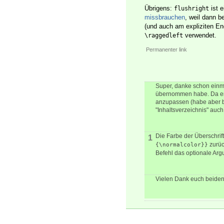
Übrigens:
ist 
flushright
missbrauchen
, weil dann 
(und auch am expliziten En
verwendet.
\raggedleft
Permanenter link
Super, danke schon einma
übernommen habe. Da er s
anzupassen (habe aber bi
"Inhaltsverzeichnis" au
Die Farbe der Überschrift
1
zurüc
{\normalcolor}}
Befehl das optionale Arg
Vielen Dank euch beiden