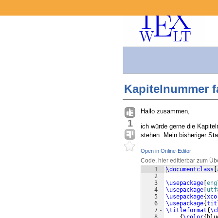
Kapitelnummer fa
Hallo zusammen,
1
ich würde gerne die Kapite
stehen. Mein bisheriger St
Open in Online-Editor
Code, hier editierbar zum Üb
1
\documentclass
[
2
3
\usepackage
[
eng
4
\usepackage
[
utf
5
\usepackage
{
xco
6
\usepackage
{
tit
7
\titleformat
{
\c
8
{
\color
{
blu