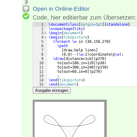
3
Open in Online-Editor
Code, hier editierbar zum Übersetzen:
1
\documentclass
[
margin=5pt
]
{
standalone
}
2
\usepackage
{
tikz
}
3
\begin
{
document
}
4
\begin
{
tikzpicture
}
5
\foreach
\w
 in 
{
30,150,270
}
6
\path
7
[
draw,help lines
]
8
(
0,0
)
--
(
\w
:2
)
coordinate
(
p
\w
)
;
9
\draw
[
distance=1cm
]
(
p270
)
10
    to
[
out=180,in=120
]
(
p30
)
11
    to
[
out=300,in=240
]
(
p150
)
12
    to
[
out=60,in=0
]
(
p270
)
13
    ;
14
\end
{
tikzpicture
}
15
\end
{
document
}
Ausgabe erzeugen