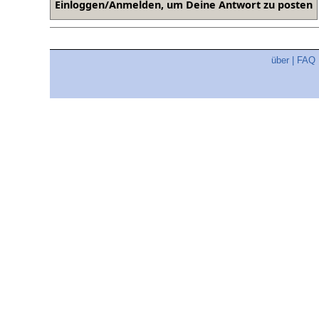
über
|
FAQ