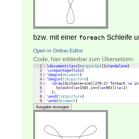
bzw. mit einer
Schleife u
foreach
Open in Online-Editor
Code, hier editierbar zum Übersetzen:
1
\documentclass
[
margin=5pt
]
{
standalone
}
2
\usepackage
{
tikz
}
3
\begin
{
document
}
4
\begin
{
tikzpicture
}
5
\draw
[
distance=1cm
]
(
270:2
)
 foreach 
\w
 in
6
    to
[
out=
{
\w
+150
}
,in=
{
\w
+90
}]
(
\w
:2
)
7
}
;
8
\end
{
tikzpicture
}
9
\end
{
document
}
Ausgabe erzeugen