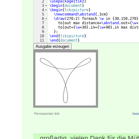
2
\usepackage
{
tikz
}
3
\begin
{
document
}
4
\begin
{
tikzpicture
}
5
\newcommand\abstand
{
.3cm
}
6
\draw
(
270:2
)
 foreach 
\w
 in 
{
30,150,270
}
7
    to
[
out max distance=
\abstand
,out=
{
\w
+
8
    to
[
out=
{
\w
+30
}
,in=
{
\w
+90
}
,in max dist
9
}
;
10
\end
{
tikzpicture
}
11
\end
{
document
}
Ausgabe erzeugen
Permanenter link
bear
großartig, vielen Dank für die Mü