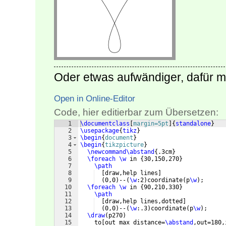
Oder etwas aufwändiger, dafür mi
Open in Online-Editor
Code, hier editierbar zum Übersetzen:
1
\documentclass
[
margin=5pt
]
{
standalone
}
2
\usepackage
{
tikz
}
3
\begin
{
document
}
4
\begin
{
tikzpicture
}
5
\newcommand\abstand
{
.3cm
}
6
\foreach
\w
 in 
{
30,150,270
}
7
\path
8
[
draw,help lines
]
9
(
0,0
)
--
(
\w
:2
)
coordinate
(
p
\w
)
;
10
\foreach
\w
 in 
{
90,210,330
}
11
\path
12
[
draw,help lines,dotted
]
13
(
0,0
)
--
(
\w
:.3
)
coordinate
(
p
\w
)
;
14
\draw
(
p270
)
15
    to
[
out max distance=
\abstand
,out=180,