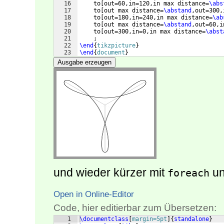
16
    to
[
out=60,in=120,in max distance=
\abs
17
    to
[
out max distance=
\abstand
,out=300,
18
    to
[
out=180,in=240,in max distance=
\ab
19
    to
[
out max distance=
\abstand
,out=60,i
20
    to
[
out=300,in=0,in max distance=
\abst
21
    ;
22
\end
{
tikzpicture
}
23
\end
{
document
}
Ausgabe erzeugen
und wieder kürzer mit
un
foreach
Open in Online-Editor
Code, hier editierbar zum Übersetzen:
1
\documentclass
[
margin=5pt
]
{
standalone
}