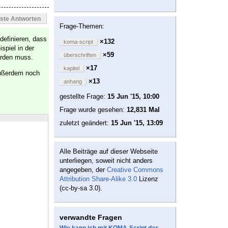
este Antworten
Frage-Themen:
definieren, dass
×132
koma-script
spiel in der
×59
überschriften
erden muss.
×17
kapitel
außerdem noch
×13
anhang
gestellte Frage:
15 Jun '15, 10:00
Frage wurde gesehen:
12,831 Mal
zuletzt geändert:
15 Jun '15, 13:09
Alle Beiträge auf dieser Webseite
unterliegen, soweit nicht anders
angegeben, der
Creative Commons
Attribution Share-Alike 3.0
Lizenz
(cc-by-sa 3.0).
verwandte Fragen