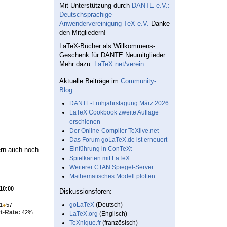
Mit Unterstützung durch
DANTE e.V.:
Deutschsprachige
Anwendervereinigung TeX e.V.
Danke
den Mitgliedern!
LaTeX-Bücher als Willkommens-
Geschenk für DANTE Neumitglieder.
Mehr dazu:
LaTeX.net/verein
Aktuelle Beiträge im
Community-
Blog
:
DANTE-Frühjahrstagung März 2026
LaTeX Cookbook zweite Auflage
erschienen
Der Online-Compiler TeXlive.net
Das Forum goLaTeX.de ist erneuert
Einführung in ConTeXt
ern auch noch
Spielkarten mit LaTeX
Weiterer CTAN Spiegel-Server
Mathematisches Modell plotten
 10:00
Diskussionsforen:
goLaTeX
(Deutsch)
1
●
57
t-Rate:
42%
LaTeX.org
(Englisch)
TeXnique.fr
(französisch)