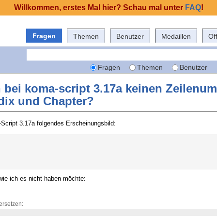
Willkommen, erstes Mal hier? Schau mal unter
FAQ
!
Fragen
Themen
Benutzer
Medaillen
Of
Fragen
Themen
Benutzer
 bei koma-script 3.17a keinen Zeilenu
dix und Chapter?
Script 3.17a folgendes Erscheinungsbild:
 wie ich es nicht haben möchte:
ersetzen: