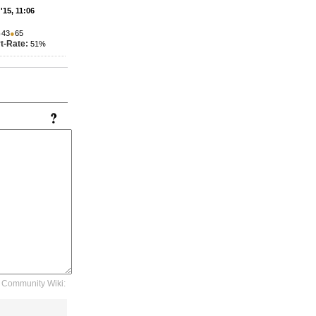
'15, 11:06
●
43
●
65
t-Rate:
51%
Community Wiki: