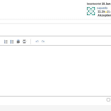
beantwortet
15 Jun 
saputello
11.1k
●
21
Akzeptier