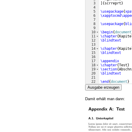
3
]
{
scrreprt
}
4
5
\usepackage
{
xpa
6
\xapptocmd\appe
7
8
\usepackage
{
bli
9
10
\begin
{
document
11
\chapter
{
Kapite
12
\blindtext
13
14
\chapter
{
Kapite
15
\blindtext
16
17
\appendix
18
\chapter
{
Test
}
19
\section
{
Abschn
20
\blindtext
21
22
\end
{
document
}
Ausgabe erzeugen
Damit erhält man dann: