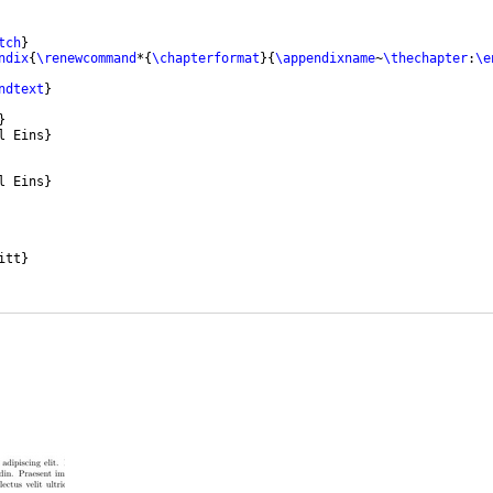
tch
}
ndix
{
\renewcommand
*
{
\chapterformat
}
{
\appendixname
~
\thechapter
:
\e
ndtext
}
}
l Eins
}
l Eins
}
itt
}