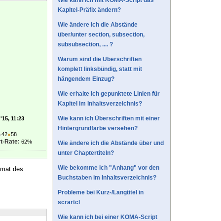
Wie kann ich mit KOMA-Script das
Kapitel-Präfix ändern?
Wie ändere ich die Abstände
über/unter section, subsection,
subsubsection, .... ?
Warum sind die Überschriften
komplett linksbündig, statt mit
hängendem Einzug?
Wie erhalte ich gepunktete Linien für
Kapitel im Inhaltsverzeichnis?
Wie kann ich Überschriften mit einer
'15, 11:23
Hintergrundfarbe versehen?
●
42
●
58
t-Rate:
62%
Wie ändere ich die Abstände über und
unter Chaptertiteln?
Wie bekomme ich "Anhang" vor den
rmat des
Buchstaben im Inhaltsverzeichnis?
Probleme bei Kurz-/Langtitel in
scrartcl
Wie kann ich bei einer KOMA-Script