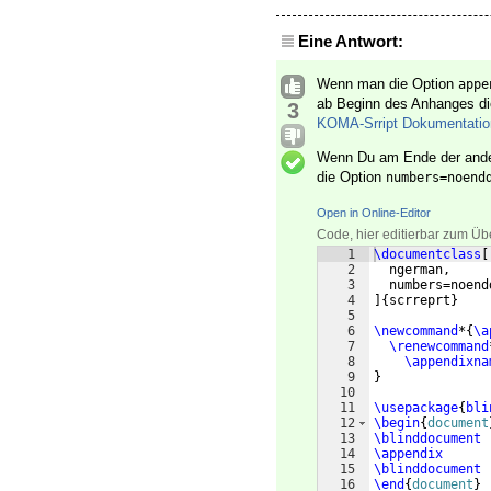
Eine Antwort:
Wenn man die Option
appe
ab Beginn des Anhanges die
3
KOMA-Srript Dokumentatio
Wenn Du am Ende der ande
die Option
numbers=noend
Open in Online-Editor
Code, hier editierbar zum Üb
1
\documentclass
[
2
  ngerman,
3
  numbers=noend
4
]
{
scrreprt
}
5
6
\newcommand
*
{
\a
7
\renewcommand
8
\appendixna
9
}
10
11
\usepackage
{
bli
12
\begin
{
document
13
\blinddocument
14
\appendix
15
\blinddocument
16
\end
{
document
}