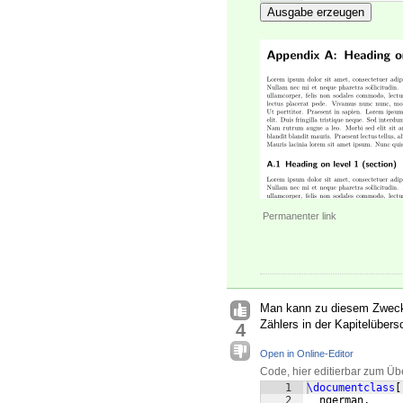
Ausgabe erzeugen
Permanenter link
Man kann zu diesem Zwec
Zählers in der Kapitelübersc
4
Open in Online-Editor
Code, hier editierbar zum Üb
1
\documentclass
[
2
  ngerman,