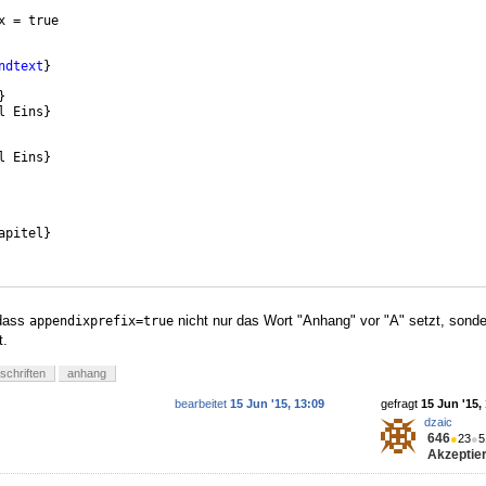
x = true
ndtext
}
}
l Eins
}
l Eins
}
apitel
}
 dass
nicht nur das Wort "Anhang" vor "A" setzt, sond
appendixprefix=true
t.
schriften
anhang
bearbeitet
15 Jun '15, 13:09
gefragt
15 Jun '15,
dzaic
646
●
23
●
5
Akzeptier