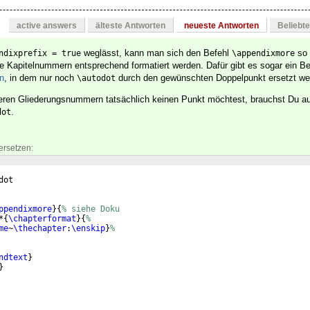
active answers
älteste Antworten
neueste Antworten
Beliebt
weglässt, kann man sich den Befehl
so 
ndixprefix = true
\appendixmore
 Kapitelnummern entsprechend formatiert werden. Dafür gibt es sogar ein Bei
n
, in dem nur noch
durch den gewünschten Doppelpunkt ersetzt w
\autodot
ren Gliederungsnummern tatsächlich keinen Punkt möchtest, brauchst Du 
.
dot
ersetzen:
dot
ppendixmore
}
{
% siehe Doku
*
{
\chapterformat
}
{
%
me
~
\thechapter
:
\enskip
}
%
ndtext
}
}