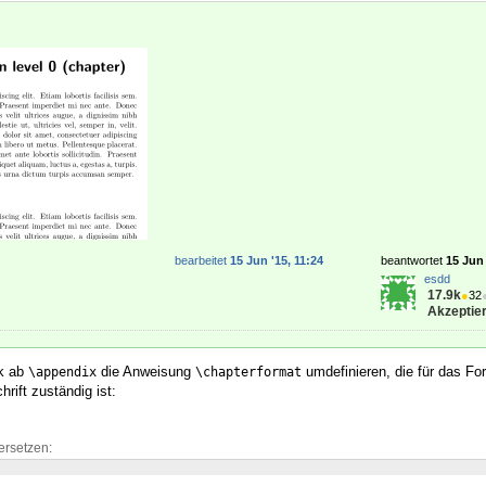
bearbeitet
15 Jun '15, 11:24
beantwortet
15 Jun 
esdd
17.9k
●
32
Akzeptier
k ab
die Anweisung
umdefinieren, die für das Fo
\appendix
\chapterformat
hrift zuständig ist:
ersetzen: