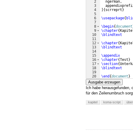
2
  ngerman,
3
  appendixprefi
4
]
{
scrreprt
}
5
6
\usepackage
{
bli
7
8
\begin
{
document
9
\chapter
{
Kapite
10
\blindtext
11
12
\chapter
{
Kapite
13
\blindtext
14
15
\appendix
16
\chapter
{
Test
}
17
\section
{
Unterk
18
\blindtext
19
20
\end
{
document
}
Ausgabe erzeugen
Ich habe herausgefunden,
für den Zeilenumbruch sorg
kapitel
koma-script
über