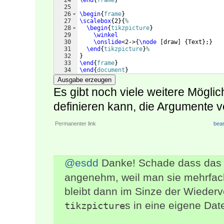
24
\end
{
frame
}
25
26
\begin
{
frame
}
27
\scalebox
{
2
}
{
%
28
\begin
{
tikzpicture
}
29
\winkel
30
\onslide
<2->
{
\node
[
draw
]
{
Text
}
;
}
31
\end
{
tikzpicture
}
%
32
}
33
\end
{
frame
}
34
\end
{
document
}
Ausgabe erzeugen
Es gibt noch viele weitere Mögli
definieren kann, die Argumente 
Permanenter link
bear
@esdd
Danke! Schade dass das n
angenehm, weil man sie mehrfach
bleibt dann im Sinze der Wieder
s in eine eigene Dat
tikzpicture