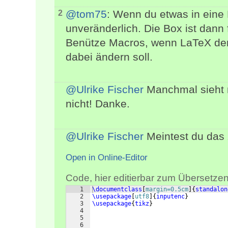
@tom75
: Wenn du etwas in eine B
2
unveränderlich. Die Box ist dann f
Benütze Macros, wenn LaTeX den
dabei ändern soll.
@Ulrike Fischer
Manchmal sieht 
nicht! Danke.
@Ulrike Fischer
Meintest du das 
Open in Online-Editor
Code, hier editierbar zum Übersetzen
1
\documentclass
[
margin=0.5cm
]
{
standalon
2
\usepackage
[
utf8
]
{
inputenc
}
3
\usepackage
{
tikz
}
4
5
6