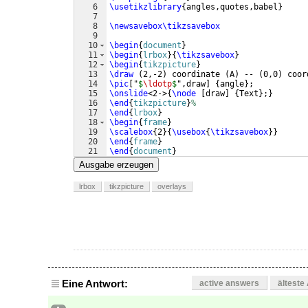
6
\usetikzlibrary
{
angles,quotes,babel
}
7
8
\newsavebox\tikzsavebox
9
10
\begin
{
document
}
11
\begin
{
lrbox
}
{
\tikzsavebox
}
12
\begin
{
tikzpicture
}
13
\draw
(
2,-2
)
 coordinate 
(
A
)
 -- 
(
0,0
)
 coor
14
\pic
[
"
$
\ldotp
$
",draw
]
{
angle
}
;
15
\onslide
<2->
{
\node
[
draw
]
{
Text
}
;
}
16
\end
{
tikzpicture
}
%
17
\end
{
lrbox
}
18
\begin
{
frame
}
19
\scalebox
{
2
}
{
\usebox
{
\tikzsavebox
}}
20
\end
{
frame
}
21
\end
{
document
}
Ausgabe erzeugen
lrbox
tikzpicture
overlays
Eine Antwort:
active answers
älteste