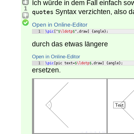
Ich würde in dem Fall einfach so
1
Syntax verzichten, also d
quotes
Open in Online-Editor
1
\pic
[
"
$
\ldotp
$
",draw
]
{
angle
}
;
durch das etwas längere
Open in Online-Editor
1
\pic
[
pic text=
$
\ldotp
$
,draw
]
{
angle
}
;
ersetzen.