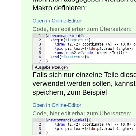
Makro definieren:
Open in Online-Editor
Code, hier editierbar zum Übersetzen:
1
\newcommand\bild
{
%
2
\begin
{
tikzpicture
}
3
\draw
(
2,-2
)
 coordinate 
(
A
)
 -- 
(
0,0
)
 c
4
\pic
[
pic text=
$
\ldotp
$
,draw
]
{
angle
}
;
5
\onslide
<2->
{
\node
[
draw
]
{
Text
}
;
}
6
\end
{
tikzpicture
}
%
7
}
Ausgabe erzeugen
Falls sich nur einzelne Teile di
verwendet werden sollen, kannst
speichern, zum Beispiel
Open in Online-Editor
Code, hier editierbar zum Übersetzen:
1
\newcommand
{
\winkel
}
{
2
\draw
(
2,-2
)
 coordinate 
(
A
)
 -- 
(
0,0
)
 c
3
\pic
[
pic text=
$
\ldotp
$
,draw
]
{
angle
}
;
4
}