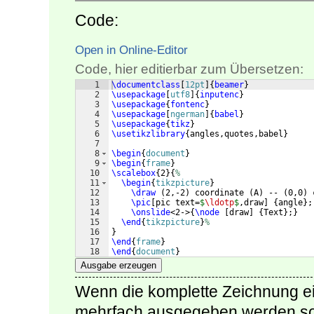
Code:
Open in Online-Editor
Code, hier editierbar zum Übersetzen:
1
\documentclass
[
12pt
]
{
beamer
}
2
\usepackage
[
utf8
]
{
inputenc
}
3
\usepackage
{
fontenc
}
4
\usepackage
[
ngerman
]
{
babel
}
5
\usepackage
{
tikz
}
6
\usetikzlibrary
{
angles,quotes,babel
}
7
8
\begin
{
document
}
9
\begin
{
frame
}
10
\scalebox
{
2
}
{
%
11
\begin
{
tikzpicture
}
12
\draw
(
2,-2
)
 coordinate 
(
A
)
 -- 
(
0,0
)
 
13
\pic
[
pic text=
$
\ldotp
$
,draw
]
{
angle
}
;
14
\onslide
<2->
{
\node
[
draw
]
{
Text
}
;
}
15
\end
{
tikzpicture
}
%
16
}
17
\end
{
frame
}
18
\end
{
document
}
Ausgabe erzeugen
Wenn die komplette Zeichnung ei
mehrfach ausgegeben werden soll