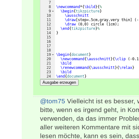
7
8
\newcommand
*
{
\bild
}
{
%
9
\begin
{
tikzpicture
}
10
\ausschnitt
11
\draw
[
step=.5cm,gray,very thin
]
(
-
12
\draw
(
0,0
)
 circle 
(
1cm
)
;
13
\end
{
tikzpicture
}
%
14
}
15
16
17
18
19
\begin
{
document
}
20
\newcommand
{
\ausschnitt
}
{
\clip
(
-0.1
21
\bild
22
\renewcommand
{
\ausschnitt
}
{
\relax
}
23
\bild
24
\end
{
document
}
Ausgabe erzeugen
@tom75
Vielleicht ist es besser
bitte, wenn es irgend geht, in
verwenden, da das immer Proble
aller weiteren Kommentare mit s
lesen möchte, kann es sein, da