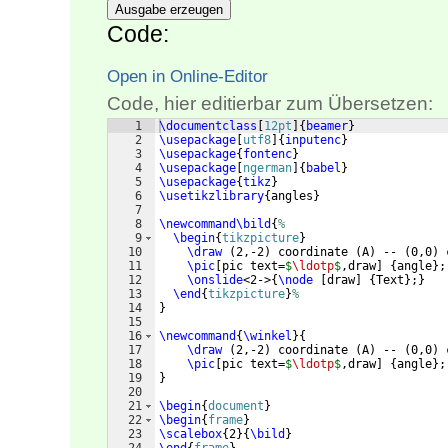
Ausgabe erzeugen
Code:
Open in Online-Editor
Code, hier editierbar zum Übersetzen:
1
\documentclass
[
12pt
]
{
beamer
}
2
\usepackage
[
utf8
]
{
inputenc
}
3
\usepackage
{
fontenc
}
4
\usepackage
[
ngerman
]
{
babel
}
5
\usepackage
{
tikz
}
6
\usetikzlibrary
{
angles
}
7
8
\newcommand\bild
{
%
9
\begin
{
tikzpicture
}
10
\draw
(
2,-2
)
 coordinate 
(
A
)
 -- 
(
0,0
)
 
11
\pic
[
pic text=
$
\ldotp
$
,draw
]
{
angle
}
;
12
\onslide
<2->
{
\node
[
draw
]
{
Text
}
;
}
13
\end
{
tikzpicture
}
%
14
}
15
16
\newcommand
{
\winkel
}
{
17
\draw
(
2,-2
)
 coordinate 
(
A
)
 -- 
(
0,0
)
 
18
\pic
[
pic text=
$
\ldotp
$
,draw
]
{
angle
}
;
19
}
20
21
\begin
{
document
}
22
\begin
{
frame
}
23
\scalebox
{
2
}
{
\bild
}