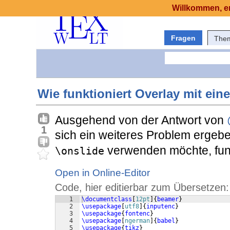
Willkommen, er
Fragen
The
Wie funktioniert Overlay mit eine
Ausgehend von der Antwort von
1
sich ein weiteres Problem ergeb
verwenden möchte, funk
\onslide
Open in Online-Editor
Code, hier editierbar zum Übersetzen:
1
\documentclass
[
12pt
]
{
beamer
}
2
\usepackage
[
utf8
]
{
inputenc
}
3
\usepackage
{
fontenc
}
4
\usepackage
[
ngerman
]
{
babel
}
5
\usepackage
{
tikz
}