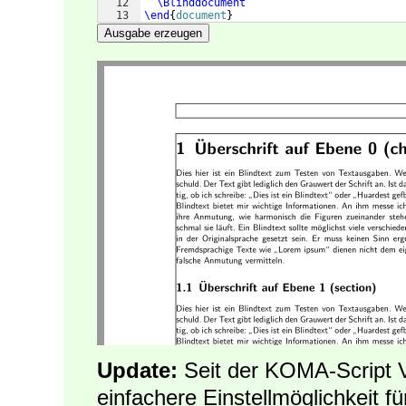
12
\Blinddocument
13
\end
{
document
}
Ausgabe erzeugen
Update:
Seit der KOMA-Script Ve
einfachere Einstellmöglichkeit f