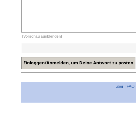
[Vorschau ausblenden]
über
|
FAQ