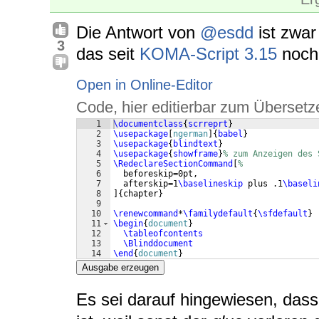
Die Antwort von
@esdd
ist zwar 
3
das seit
KOMA-Script 3.15
noch 
Open in Online-Editor
Code, hier editierbar zum Übersetz
1
\documentclass
{
scrreprt
}
2
\usepackage
[
ngerman
]
{
babel
}
3
\usepackage
{
blindtext
}
4
\usepackage
{
showframe
}
% zum Anzeigen des 
5
\RedeclareSectionCommand
[
%
6
  beforeskip=0pt,
7
  afterskip=1
\baselineskip
 plus .1
\baseli
8
]
{
chapter
}
9
10
\renewcommand
*
\familydefault
{
\sfdefault
}
11
\begin
{
document
}
12
\tableofcontents
13
\Blinddocument
14
\end
{
document
}
Ausgabe erzeugen
Es sei darauf hingewiesen, dass