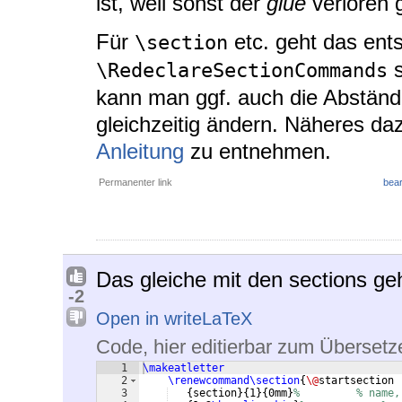
ist, weil sonst der
glue
verloren 
Für
etc. geht das en
\section
s
\RedeclareSectionCommands
kann man ggf. auch die Abständ
gleichzeitig ändern. Näheres dazu
Anleitung
zu entnehmen.
Permanenter link
bear
Das gleiche mit den sections geh
-2
Open in writeLaTeX
Code, hier editierbar zum Übersetz
1
\makeatletter
2
\renewcommand\section
{
\@
startsection
3
{
section
}
{
1
}
{
0mm
}
%         % name,