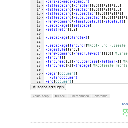
12
\parskip\medskipamount
13
\titlespacing
{
\chapter
}
{
0pt
}
{
*2
}
{
*1.5
}
14
\titlespacing
{
\section
}
{
0pt
}
{
*2
}
{
*1.5
}
15
\titlespacing
{
\subsection
}
{
0pt
}
{
*2
}
{
*1
}
16
\titlespacing
{
\subsubsection
}
{
0pt
}
{
*1
}
{
*1
17
\renewcommand
*
\familydefault
{
\sfdefault
}
18
\usepackage
[
]
{
setspace
}
19
\setstretch
{
1,2
}
20
21
\usepackage
{
blindtext
}
22
23
\usepackage
{
fancyhdr
}
%Kopf- und Fußzeile
24
\pagestyle
{
fancy
}
25
\renewcommand
{
\headrulewidth
}
{
1pt
}
%Linie
26
\fancyhf
{
}
27
\fancyhead
[
L
]
{
\nouppercase
{
\leftmark
}}
%K
28
\fancyhead
[
R
]
{
\thepage
}
%Kopfzeile rechts
29
30
\begin
{
document
}
31
\Blinddocument
32
\end
{
document
}
Ausgabe erzeugen
koma-script
titlesec
überschriften
abstände
bear