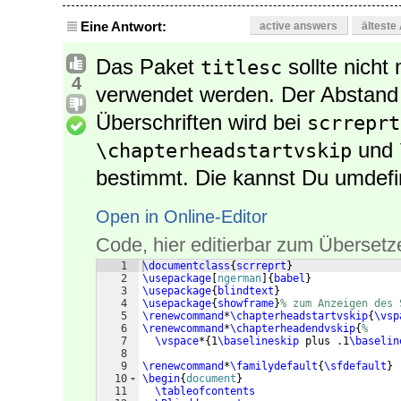
Eine Antwort:
active answers
älteste
Das Paket
sollte nicht
titlesc
4
verwendet werden. Der Abstand
Überschriften wird bei
scrreprt
und
\chapterheadstartvskip
bestimmt. Die kannst Du umdefi
Open in Online-Editor
Code, hier editierbar zum Übersetz
1
\documentclass
{
scrreprt
}
2
\usepackage
[
ngerman
]
{
babel
}
3
\usepackage
{
blindtext
}
4
\usepackage
{
showframe
}
% zum Anzeigen des 
5
\renewcommand
*
\chapterheadstartvskip
{
\vsp
6
\renewcommand
*
\chapterheadendvskip
{
%
7
\vspace
*
{
1
\baselineskip
 plus .1
\baselin
8
9
\renewcommand
*
\familydefault
{
\sfdefault
}
10
\begin
{
document
}
11
\tableofcontents