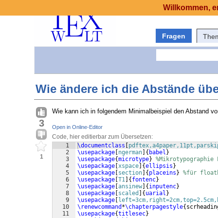
Willkommen, er
Fragen
The
Wie ändere ich die Abstände übe
Wie kann ich in folgendem Minimalbeispiel den Abstand vo
3
Open in Online-Editor
Code, hier editierbar zum Übersetzen:
1
\documentclass
[
pdftex,a4paper,11pt,parski
2
\usepackage
[
ngerman
]
{
babel
}
1
3
\usepackage
{
microtype
}
%Mikrotypographie 
4
\usepackage
[
xspace
]
{
ellipsis
}
5
\usepackage
[
section
]
{
placeins
}
%für float
6
\usepackage
[
T1
]
{
fontenc
}
7
\usepackage
[
ansinew
]
{
inputenc
}
8
\usepackage
[
scaled
]
{
uarial
}
9
\usepackage
[
left=3cm,right=2cm,top=2.5cm,
10
\renewcommand
*
\chapterpagestyle
{
scrheadin
11
\usepackage
{
titlesec
}