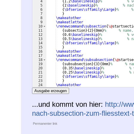
4
{
1.2
\baselineskip
}
%            % v
5
{
1
\baselineskip
}
%            % nac
6
{
\bfseries\sffamily\Large
}
%      %
7
}
8
\makeatother
9
\makeatletter
10
\renewcommand\subsection
{
\@
startsecti
11
{
subsection
}
{
2
}
{
0mm
}
%      % name,
12
{
0.6
\baselineskip
}
%            % v
13
{
0.5
\baselineskip
}
%            % n
14
{
\bfseries\sffamily\large
}
%       
15
}
16
\makeatother
17
\makeatletter
18
\renewcommand\subsubsection
{
\@
startse
19
{
subsubsection
}
{
3
}
{
0mm
}
%      % na
20
{
0.35
\baselineskip
}
%            % 
21
{
0.25
\baselineskip
}
%            % 
22
{
\bfseries\sffamily\large
}
%       
23
}
24
\makeatother
Ausgabe erzeugen
...und kommt von hier:
http://w
nach-subsection-zum-fliesstext-
Permanenter link