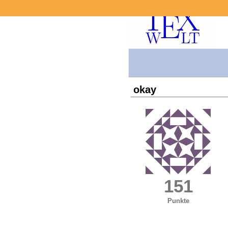
okay
151
Punkte