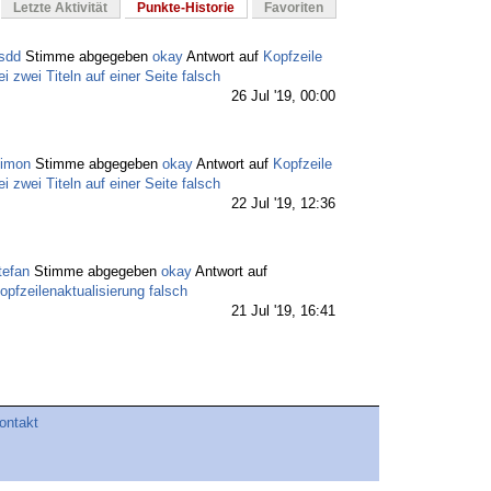
Letzte Aktivität
Punkte-Historie
Favoriten
sdd
Stimme abgegeben
okay
Antwort auf
Kopfzeile
ei zwei Titeln auf einer Seite falsch
26 Jul '19, 00:00
imon
Stimme abgegeben
okay
Antwort auf
Kopfzeile
ei zwei Titeln auf einer Seite falsch
22 Jul '19, 12:36
tefan
Stimme abgegeben
okay
Antwort auf
opfzeilenaktualisierung falsch
21 Jul '19, 16:41
tefan
Stimme abgegeben
okay
Antwort auf
Kopfzeile
ei zwei Titeln auf einer Seite falsch
21 Jul '19, 16:40
ontakt
ast3
vergab zusätzliche 100 Punkte dem Benutzer