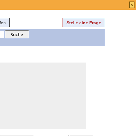
Anmelden
über
FAQ
×
fen
Stelle eine Frage