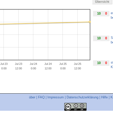
Übersicht
e
10
0
b
S
10
0
b
s
10
0
Jul 23
Jul 23
Jul 24
Jul 24
Jul 25
Jul 25
K
0:00
12:00
0:00
12:00
0:00
12:00
s
10
0
b
über
|
FAQ
|
Impressum
|
Datenschutzerklärung
|
Hilfe
|
K
g
100
0