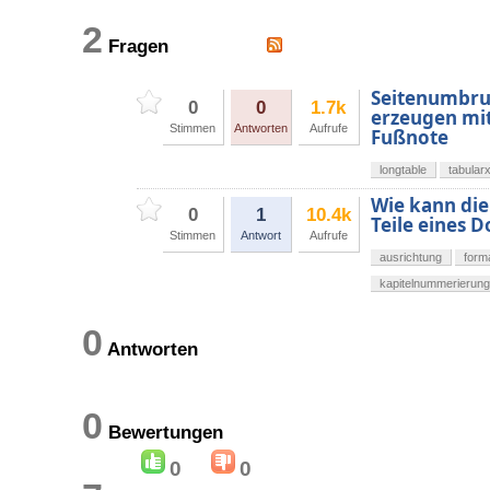
2
Fragen
Seitenumbruc
0
0
1.7k
erzeugen mi
Stimmen
Antworten
Aufrufe
Fußnote
longtable
tabular
Wie kann die 
0
1
10.4k
Teile eines 
Stimmen
Antwort
Aufrufe
ausrichtung
form
kapitelnummerierung
0
Antworten
0
Bewertungen
0
0