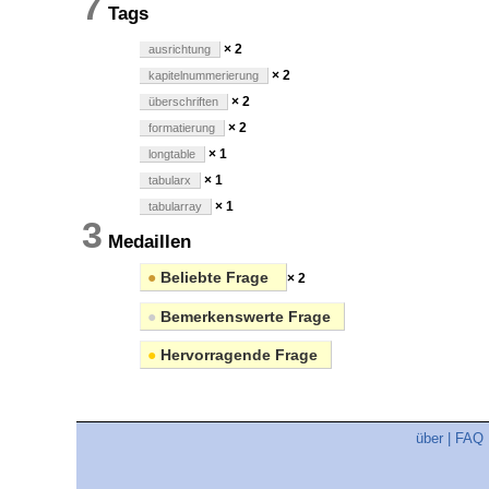
7
Tags
× 2
ausrichtung
× 2
kapitelnummerierung
× 2
überschriften
× 2
formatierung
× 1
longtable
× 1
tabularx
× 1
tabularray
3
Medaillen
●
Beliebte Frage
× 2
●
Bemerkenswerte Frage
●
Hervorragende Frage
über
|
FAQ