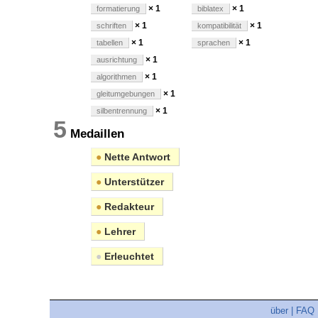
× 1
× 1
formatierung
biblatex
× 1
× 1
schriften
kompatibilität
× 1
× 1
tabellen
sprachen
× 1
ausrichtung
× 1
algorithmen
× 1
gleitumgebungen
× 1
silbentrennung
5
Medaillen
●
Nette Antwort
●
Unterstützer
●
Redakteur
●
Lehrer
●
Erleuchtet
über
|
FAQ