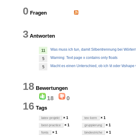
0
Fragen
3
Antworten
Was muss ich tun, damit Silbentrennung bei Wörtern 
11
Warning: Text page x contains only floats
5
Macht es einen Unterschied, ob ich \it oder \itshap
5
18
Bewertungen
18
0
16
Tags
× 1
× 1
latex-projekt
tex-kern
× 1
× 1
best-practice
gruppierung
× 1
× 1
fonts
bindestriche