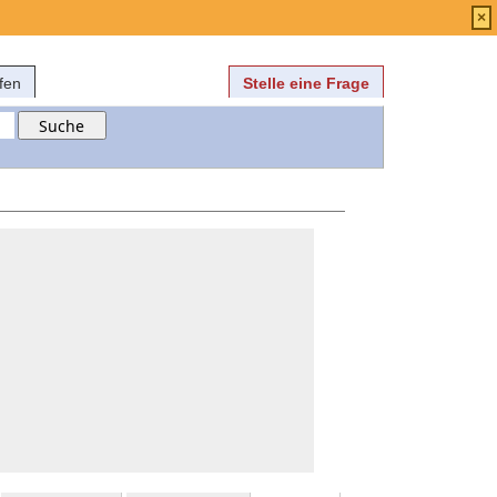
Anmelden
über
FAQ
×
fen
Stelle eine Frage