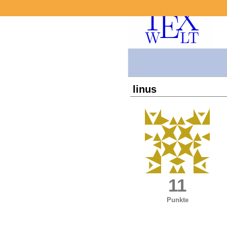
linus
11
Punkte