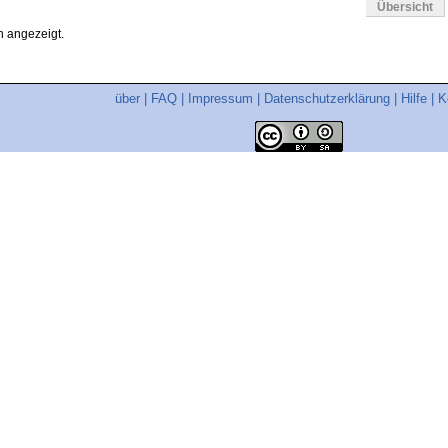
Übersicht
 angezeigt.
über
|
FAQ
|
Impressum
|
Datenschutzerklärung
|
Hilfe
|
K