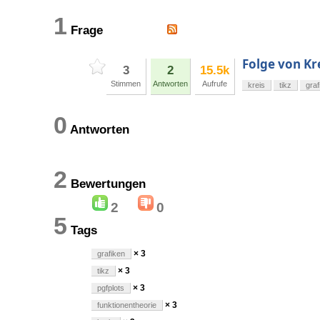
1
Frage
Folge von Kr
3
2
15.5k
Stimmen
Antworten
Aufrufe
kreis
tikz
graf
0
Antworten
2
Bewertungen
2
0
5
Tags
× 3
grafiken
× 3
tikz
× 3
pgfplots
× 3
funktionentheorie