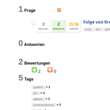
1
Frage
Folge von Kr
3
2
15.5k
Stimmen
Antworten
Aufrufe
kreis
tikz
graf
0
Antworten
2
Bewertungen
2
0
5
Tags
× 3
grafiken
× 3
tikz
× 3
pgfplots
× 3
funktionentheorie