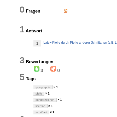
0
Fragen
1
Antwort
Latex-Pfeile durch Pfeile anderer Schriftarten (z.B. L
1
3
Bewertungen
3
0
5
Tags
× 1
typographie
× 1
pfeile
× 1
sonderzeichen
× 1
libertine
× 1
schriftart