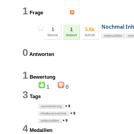
1
Frage
Nochmal Inha
1
1
5.6k
Stimme
Antwort
Aufrufe
seitenzahlen
num
0
Antworten
1
Bewertung
1
0
3
Tags
× 9
nummerierung
× 9
inhaltsverzeichnis
× 9
seitenzahlen
4
Medaillen