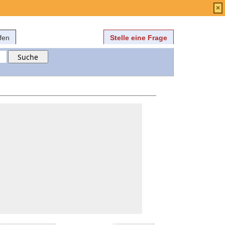
Anmelden
über
FAQ
×
fen
Stelle eine Frage