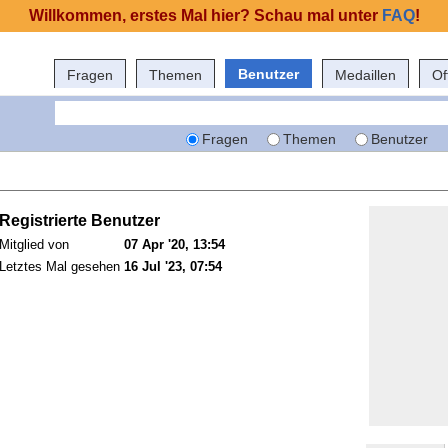
Willkommen, erstes Mal hier? Schau mal unter
FAQ
!
Benutzer
Fragen
Themen
Medaillen
Of
Fragen
Themen
Benutzer
Registrierte Benutzer
Mitglied von
07 Apr '20, 13:54
Letztes Mal gesehen
16 Jul '23, 07:54