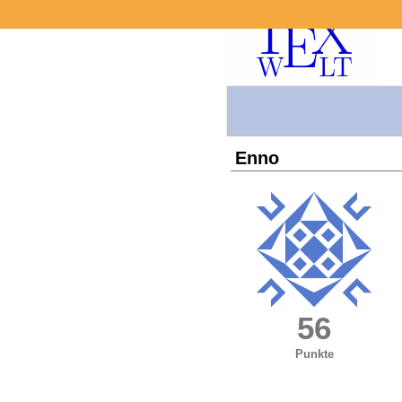
Enno
56
Punkte