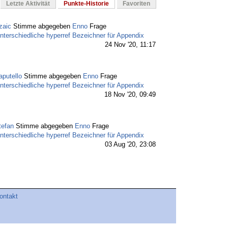
Letzte Aktivität
Punkte-Historie
Favoriten
zaic
Stimme abgegeben
Enno
Frage
nterschiedliche hyperref Bezeichner für Appendix
24 Nov '20, 11:17
aputello
Stimme abgegeben
Enno
Frage
nterschiedliche hyperref Bezeichner für Appendix
18 Nov '20, 09:49
tefan
Stimme abgegeben
Enno
Frage
nterschiedliche hyperref Bezeichner für Appendix
03 Aug '20, 23:08
nno
akzeptierte
esdd
Antworten auf sein Fragen
hapter Afterskip unterschiedlich für Verzeichnisse,
d Appendix
ontakt
08 Apr '20, 18:42