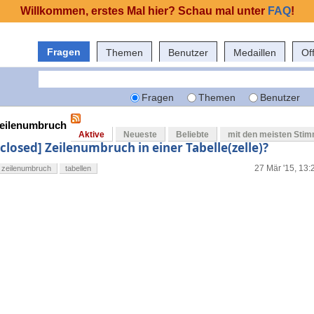
Willkommen, erstes Mal hier? Schau mal unter
FAQ
!
Fragen
Themen
Benutzer
Medaillen
Of
Fragen
Themen
Benutzer
zeilenumbruch
Aktive
Neueste
Beliebte
mit den meisten Sti
[closed] Zeilenumbruch in einer Tabelle(zelle)?
27 Mär '15, 13:
zeilenumbruch
tabellen