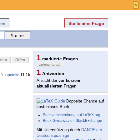
Anmelden
über
FAQ
×
fen
Stelle eine Frage
1
markierte Fragen
mmen
Offen
zeilenumbruch
1
Antworten
11.1k
29
saputello
Ansicht der
vor kurzem
aktualisierten
Fragen
Doppelte Chance auf
kostenloses Buch:
Buchverschenkung auf LaTeX.org
Book Giveaway on StackExchange
Mit Unterstützung durch
DANTE e.V.:
Deutschsprachige