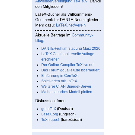
Anwendervereinigung TeX e.V.
Danke
den Mitgliedern!
LaTeX-Bücher als Willkommens-
Geschenk für DANTE Neumitglieder.
Mehr dazu:
LaTeX.net/verein
Aktuelle Beiträge im
Community-
Blog
:
DANTE-Frühjahrstagung März 2026
LaTeX Cookbook zweite Auflage
erschienen
Der Online-Compiler TeXlive.net
Das Forum goLaTeX.de ist erneuert
Einführung in ConTeXt
Spielkarten mit LaTeX
Weiterer CTAN Spiegel-Server
Mathematisches Modell plotten
Diskussionsforen:
goLaTeX
(Deutsch)
LaTeX.org
(Englisch)
TeXnique.fr
(französisch)