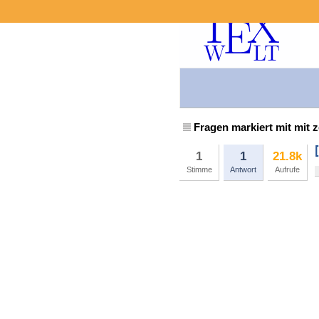
Fragen markiert mit mit 
1
1
21.8k
Stimme
Antwort
Aufrufe