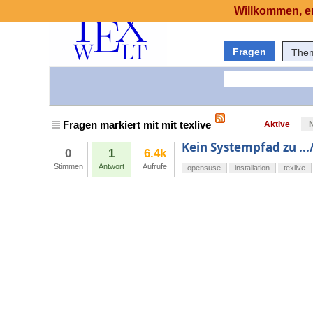
Willkommen, er
Fragen
The
Fragen markiert mit mit texlive
Aktive
Kein Systempfad zu ...
0
1
6.4k
Stimmen
Antwort
Aufrufe
opensuse
installation
texlive