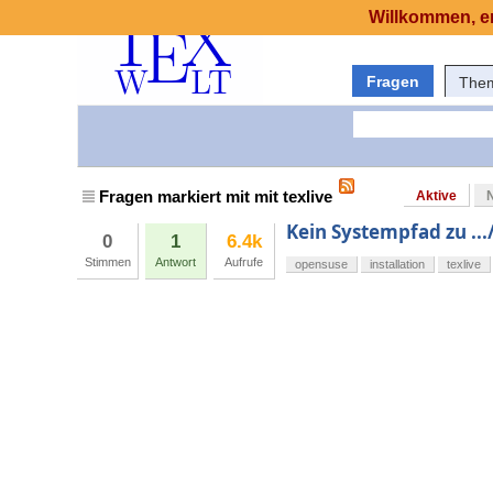
Willkommen, er
Fragen
The
Fragen markiert mit mit texlive
Aktive
Kein Systempfad zu ...
0
1
6.4k
Stimmen
Antwort
Aufrufe
opensuse
installation
texlive