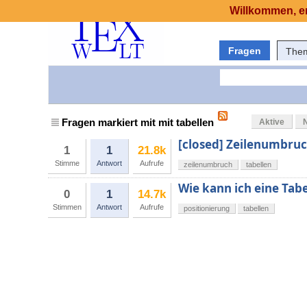
Willkommen, er
Fragen
The
Fragen markiert mit mit tabellen
Aktive
[closed] Zeilenumbruch
1
1
21.8k
Stimme
Antwort
Aufrufe
zeilenumbruch
tabellen
Wie kann ich eine Tabe
0
1
14.7k
Stimmen
Antwort
Aufrufe
positionierung
tabellen