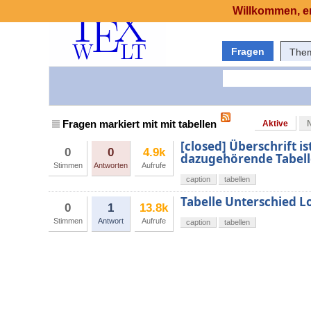
Willkommen, er
Fragen
The
Fragen markiert mit mit tabellen
Aktive
[closed] Überschrift is
0
0
4.9k
dazugehörende Tabell
Stimmen
Antworten
Aufrufe
caption
tabellen
Tabelle Unterschied L
0
1
13.8k
Stimmen
Antwort
Aufrufe
caption
tabellen