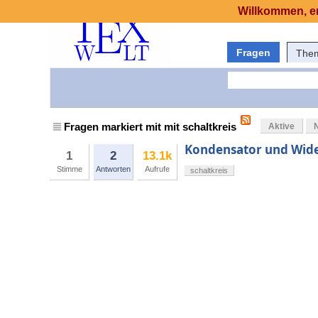
Willkommen, er
Fragen
The
Fragen markiert mit mit schaltkreis
Aktive
Kondensator und Wider
1
2
13.1k
Stimme
Antworten
Aufrufe
schaltkreis