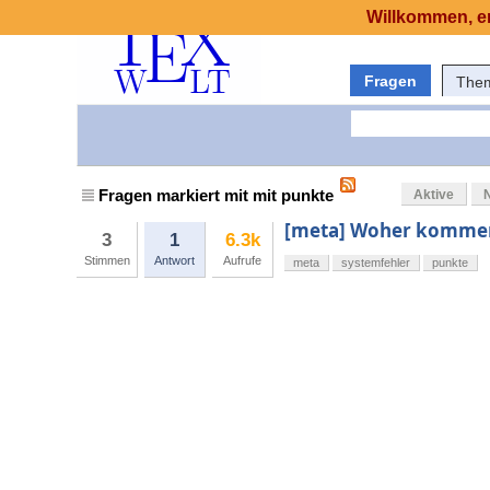
Willkommen, er
Fragen
The
Fragen markiert mit mit punkte
Aktive
[meta] Woher kommen
3
1
6.3k
Stimmen
Antwort
Aufrufe
meta
systemfehler
punkte