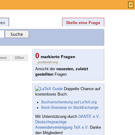
Anmelden
über
FAQ
×
fen
Stelle eine Frage
0
markierte Fragen
mmen
Offen
positionierung
Ansicht der
neuesten, zuletzt
gestellten
Fragen
Doppelte Chance auf
kostenloses Buch:
Buchverschenkung auf LaTeX.org
Book Giveaway on StackExchange
Mit Unterstützung durch
DANTE e.V.:
Deutschsprachige
Anwendervereinigung TeX e.V.
Danke
den Mitgliedern!