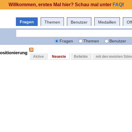
Willkommen, erstes Mal hier? Schau mal unter
FAQ
!
Fragen
Themen
Benutzer
Medaillen
Of
Fragen
Themen
Benutzer
positionierung
Aktive
Neueste
Beliebte
mit den meisten Sti