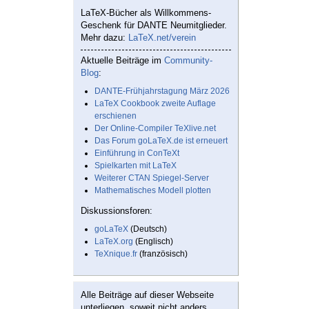
LaTeX-Bücher als Willkommens-
Geschenk für DANTE Neumitglieder.
Mehr dazu:
LaTeX.net/verein
Aktuelle Beiträge im
Community-
Blog
:
DANTE-Frühjahrstagung März 2026
LaTeX Cookbook zweite Auflage
erschienen
Der Online-Compiler TeXlive.net
Das Forum goLaTeX.de ist erneuert
Einführung in ConTeXt
Spielkarten mit LaTeX
Weiterer CTAN Spiegel-Server
Mathematisches Modell plotten
Diskussionsforen:
goLaTeX
(Deutsch)
LaTeX.org
(Englisch)
TeXnique.fr
(französisch)
Alle Beiträge auf dieser Webseite
unterliegen, soweit nicht anders