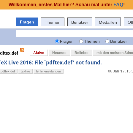
Willkommen, erstes Mal hier? Schau mal unter
FAQ
!
Fragen
Themen
Benutzer
Medaillen
Of
Fragen
Themen
Benutzer
dftex.def
Aktive
Neueste
Beliebte
mit den meisten Sti
TeX Live 2016: File `pdftex.def' not found.
06 Jan '17, 15:
pdftex.def
texlive
fehler-meldungen