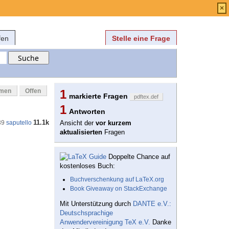
Anmelden
über
FAQ
×
fen
Stelle eine Frage
mmen
Offen
1
markierte Fragen
pdftex.def
1
Antworten
11.1k
39
saputello
Ansicht der
vor kurzem
aktualisierten
Fragen
Doppelte Chance auf
kostenloses Buch:
Buchverschenkung auf LaTeX.org
Book Giveaway on StackExchange
Mit Unterstützung durch
DANTE e.V.:
Deutschsprachige
Anwendervereinigung TeX e.V.
Danke