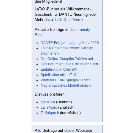
den Mitgliedern!
LaTeX-Bücher als Willkommens-
Geschenk für DANTE Neumitglieder.
Mehr dazu:
LaTeX.net/verein
Aktuelle Beiträge im
Community-
Blog
:
DANTE-Frühjahrstagung März 2026
LaTeX Cookbook zweite Auflage
erschienen
Der Online-Compiler TeXlive.net
Das Forum goLaTeX.de ist erneuert
Einführung in ConTeXt
Spielkarten mit LaTeX
Weiterer CTAN Spiegel-Server
Mathematisches Modell plotten
Diskussionsforen:
goLaTeX
(Deutsch)
LaTeX.org
(Englisch)
TeXnique.fr
(französisch)
Alle Beiträge auf dieser Webseite