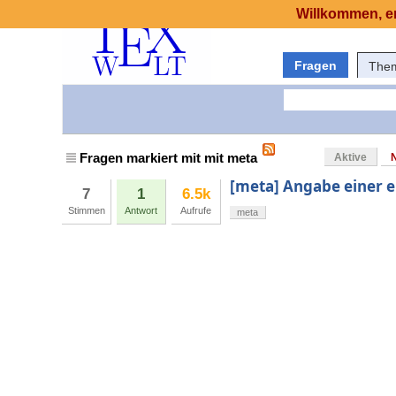
Willkommen, er
Fragen
The
Fragen markiert mit mit meta
Aktive
[meta] Angabe einer e
7
1
6.5k
Stimmen
Antwort
Aufrufe
meta