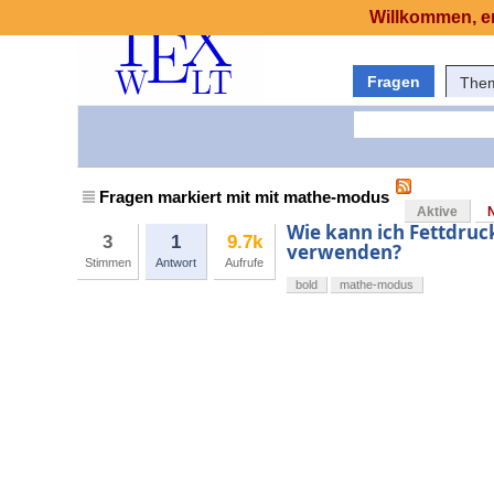
Willkommen, er
Fragen
The
Fragen markiert mit mit mathe-modus
Aktive
Wie kann ich Fettdru
3
1
9.7k
verwenden?
Stimmen
Antwort
Aufrufe
bold
mathe-modus