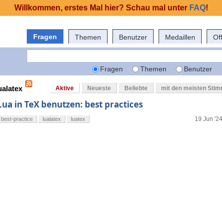
Willkommen, erstes Mal hier? Schau mal unter
FAQ
!
Fragen
Themen
Benutzer
Medaillen
Of
Fragen
Themen
Benutzer
ualatex
Aktive
Neueste
Beliebte
mit den meisten Sti
Lua in TeX benutzen: best practices
19 Jun '24
best-practice
lualatex
luatex