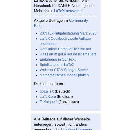
LaTeX-Bücher als Willkommens-
Geschenk für DANTE Neumitglieder.
Mehr dazu:
LaTeX.net/verein
Aktuelle Beiträge im
Community-
Blog
:
DANTE-Frühjahrstagung März 2026
LaTeX Cookbook zweite Auflage
erschienen
Der Online-Compiler TeXlive.net
Das Forum goLaTeX.de ist erneuert
Einführung in ConTeXt
Spielkarten mit LaTeX
Weiterer CTAN Spiegel-Server
Mathematisches Modell plotten
Diskussionsforen:
goLaTeX
(Deutsch)
LaTeX.org
(Englisch)
TeXnique.fr
(französisch)
Alle Beiträge auf dieser Webseite
unterliegen, soweit nicht anders
angegeben, der
Creative Commons