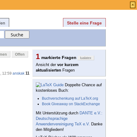
Anmelden
über
FAQ
×
fen
Stelle eine Frage
mmen
Offen
1
markierte Fragen
lualatex
Ansicht der
vor kurzem
aktualisierten
Fragen
11
, 12:59
anskak
Doppelte Chance auf
kostenloses Buch:
Buchverschenkung auf LaTeX.org
Book Giveaway on StackExchange
Mit Unterstützung durch
DANTE e.V.:
Deutschsprachige
Anwendervereinigung TeX e.V.
Danke
den Mitgliedern!