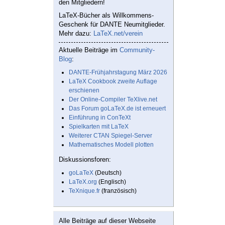
den Mitgliedern!
LaTeX-Bücher als Willkommens-
Geschenk für DANTE Neumitglieder.
Mehr dazu:
LaTeX.net/verein
Aktuelle Beiträge im
Community-
Blog
:
DANTE-Frühjahrstagung März 2026
LaTeX Cookbook zweite Auflage
erschienen
Der Online-Compiler TeXlive.net
Das Forum goLaTeX.de ist erneuert
Einführung in ConTeXt
Spielkarten mit LaTeX
Weiterer CTAN Spiegel-Server
Mathematisches Modell plotten
Diskussionsforen:
goLaTeX
(Deutsch)
LaTeX.org
(Englisch)
TeXnique.fr
(französisch)
Alle Beiträge auf dieser Webseite