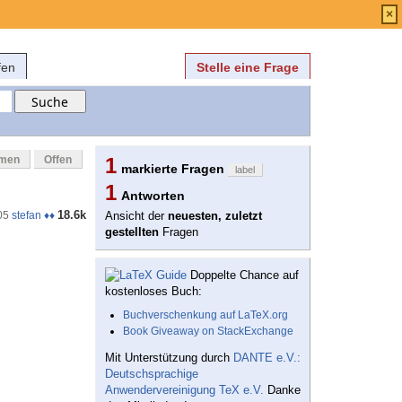
Anmelden
über
FAQ
×
fen
Stelle eine Frage
mmen
Offen
1
markierte Fragen
label
1
Antworten
18.6k
05
stefan ♦♦
Ansicht der
neuesten, zuletzt
gestellten
Fragen
Doppelte Chance auf
kostenloses Buch:
Buchverschenkung auf LaTeX.org
Book Giveaway on StackExchange
Mit Unterstützung durch
DANTE e.V.:
Deutschsprachige
Anwendervereinigung TeX e.V.
Danke