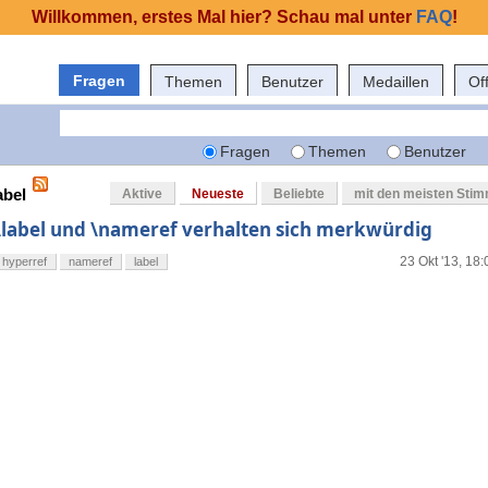
Willkommen, erstes Mal hier? Schau mal unter
FAQ
!
Fragen
Themen
Benutzer
Medaillen
Of
Fragen
Themen
Benutzer
abel
Aktive
Neueste
Beliebte
mit den meisten Sti
\label und \nameref verhalten sich merkwürdig
23 Okt '13, 18:
hyperref
nameref
label