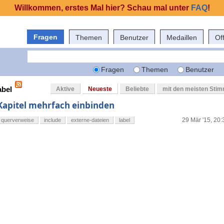
Willkommen, erstes Mal hier? Schau mal unter
FAQ
!
Fragen
Themen
Benutzer
Medaillen
Of
Fragen
Themen
Benutzer
abel
Aktive
Neueste
Beliebte
mit den meisten Sti
Kapitel mehrfach einbinden
29 Mär '15, 20:
querverweise
include
externe-dateien
label