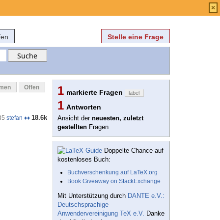
Anmelden
über
FAQ
×
fen
Stelle eine Frage
mmen
Offen
1
markierte Fragen
label
1
Antworten
18.6k
35
stefan ♦♦
Ansicht der
neuesten, zuletzt
gestellten
Fragen
Doppelte Chance auf
kostenloses Buch:
Buchverschenkung auf LaTeX.org
Book Giveaway on StackExchange
Mit Unterstützung durch
DANTE e.V.:
Deutschsprachige
Anwendervereinigung TeX e.V.
Danke