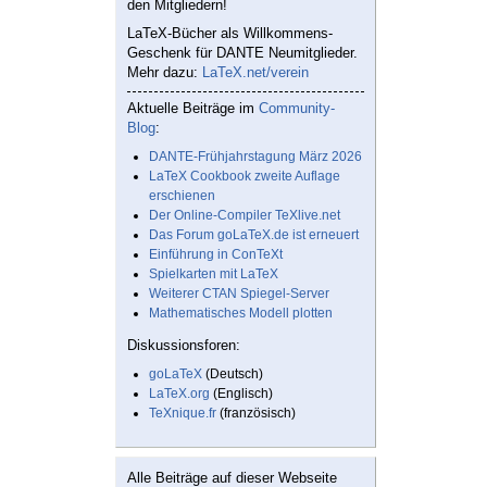
den Mitgliedern!
LaTeX-Bücher als Willkommens-
Geschenk für DANTE Neumitglieder.
Mehr dazu:
LaTeX.net/verein
Aktuelle Beiträge im
Community-
Blog
:
DANTE-Frühjahrstagung März 2026
LaTeX Cookbook zweite Auflage
erschienen
Der Online-Compiler TeXlive.net
Das Forum goLaTeX.de ist erneuert
Einführung in ConTeXt
Spielkarten mit LaTeX
Weiterer CTAN Spiegel-Server
Mathematisches Modell plotten
Diskussionsforen:
goLaTeX
(Deutsch)
LaTeX.org
(Englisch)
TeXnique.fr
(französisch)
Alle Beiträge auf dieser Webseite