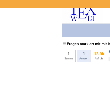
Fragen markiert mit mit l
1
1
13.9k
Stimme
Antwort
Aufrufe