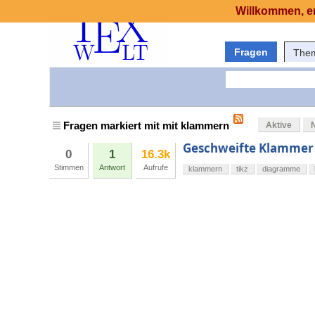
Willkommen, er
Fragen
The
Fragen markiert mit mit klammern
Aktive
Geschweifte Klamme
0
1
16.3k
Stimmen
Antwort
Aufrufe
klammern
tikz
diagramme