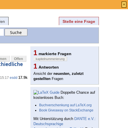
Anmelden
über
FAQ
×
fen
Stelle eine Frage
1
markierte Fragen
mmen
Offen
kapitelnummerierung
chiedliche
1
Antworten
Ansicht der
neuesten, zuletzt
17.9k
 15:17
esdd
gestellten
Fragen
Doppelte Chance auf
kostenloses Buch:
Buchverschenkung auf LaTeX.org
Book Giveaway on StackExchange
Mit Unterstützung durch
DANTE e.V.:
Deutschsprachige