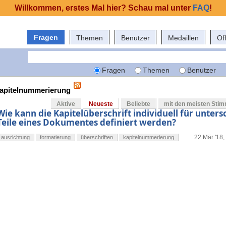
Willkommen, erstes Mal hier? Schau mal unter
FAQ
!
Fragen
Themen
Benutzer
Medaillen
Of
Fragen
Themen
Benutzer
 kapitelnummerierung
Aktive
Neueste
Beliebte
mit den meisten Sti
Wie kann die Kapitelüberschrift individuell für unters
Teile eines Dokumentes definiert werden?
22 Mär '18,
ausrichtung
formatierung
überschriften
kapitelnummerierung