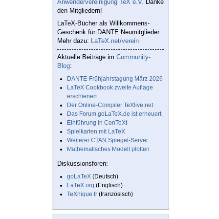
Anwendervereinigung TeX e.V.
Danke
den Mitgliedern!
LaTeX-Bücher als Willkommens-
Geschenk für DANTE Neumitglieder.
Mehr dazu:
LaTeX.net/verein
Aktuelle Beiträge im
Community-
Blog
:
DANTE-Frühjahrstagung März 2026
LaTeX Cookbook zweite Auflage
erschienen
Der Online-Compiler TeXlive.net
Das Forum goLaTeX.de ist erneuert
Einführung in ConTeXt
Spielkarten mit LaTeX
Weiterer CTAN Spiegel-Server
Mathematisches Modell plotten
Diskussionsforen:
goLaTeX
(Deutsch)
LaTeX.org
(Englisch)
TeXnique.fr
(französisch)