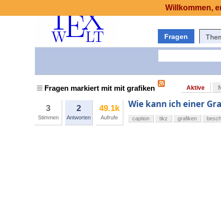
Willkommen, er
Fragen
The
Fragen markiert mit mit grafiken
Aktive
Wie kann ich einer Gra
3
2
49.1k
Stimmen
Antworten
Aufrufe
caption
tikz
grafiken
besch