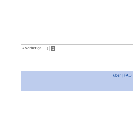
« vorherige
1
2
über
|
FAQ