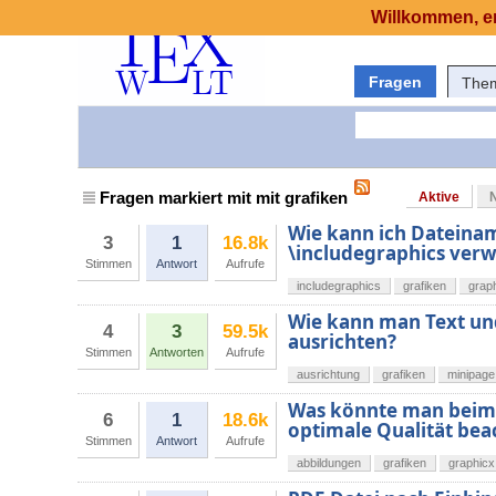
Willkommen, er
Fragen
The
Fragen markiert mit mit grafiken
Aktive
Wie kann ich Dateina
3
1
16.8k
\includegraphics ver
Stimmen
Antwort
Aufrufe
includegraphics
grafiken
grap
Wie kann man Text un
4
3
59.5k
ausrichten?
Stimmen
Antworten
Aufrufe
ausrichtung
grafiken
minipage
Was könnte man beim 
6
1
18.6k
optimale Qualität bea
Stimmen
Antwort
Aufrufe
abbildungen
grafiken
graphicx