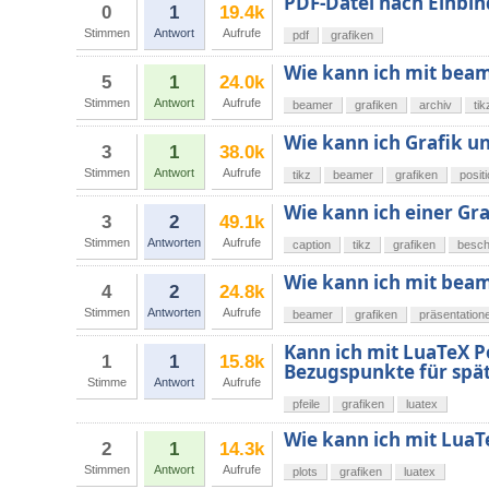
PDF-Datei nach Einbin
0
1
19.4k
Stimmen
Antwort
Aufrufe
pdf
grafiken
Wie kann ich mit beam
5
1
24.0k
Stimmen
Antwort
Aufrufe
beamer
grafiken
archiv
tik
Wie kann ich Grafik u
3
1
38.0k
Stimmen
Antwort
Aufrufe
tikz
beamer
grafiken
posit
Wie kann ich einer Gra
3
2
49.1k
Stimmen
Antworten
Aufrufe
caption
tikz
grafiken
besch
Wie kann ich mit beam
4
2
24.8k
Stimmen
Antworten
Aufrufe
beamer
grafiken
präsentation
Kann ich mit LuaTeX P
1
1
15.8k
Bezugspunkte für spä
Stimme
Antwort
Aufrufe
pfeile
grafiken
luatex
Wie kann ich mit LuaT
2
1
14.3k
Stimmen
Antwort
Aufrufe
plots
grafiken
luatex